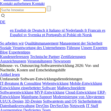
Kontakt aufnehmen
Kontakt
DE
en
English
de
Deutsch
it
Italiano
nl
Nederlands
fr
Français
es
Español
sv
Svenska
pt
Português
pl
Polski
nb
Norsk
So arbeiten wir
Qualitätsmanagement
Management der Sicherheit
Soziale Verantwortung des Unternehmens
Führung
Unsere Experten
Blog
Expertentipps
Kundenreferenzen
Technische Partner
Zertifizierungen
Auszeichnungen
Veranstaltungen
Newsroom
Inhouse- vs. Outsourcing-Softwareentwicklung 2026: Vor- und
Nachteile, Kosten und Entscheidungshilfe
Artikel lesen
Umfassende Software-Entwicklungsdienstleistungen
IT-Beratung & Consulting
Webentwicklung
Mobile-Entwicklung
Entwicklung eingebetteter Software
Maßgeschneiderte
Softwareentwicklung
MVP-Entwicklung
Cloud-Entwicklung
ERP-
Entwicklung
Mainframe-Support
Modernisierung von Altsystemen
UI/UX-Design
3D-Design
Softwaretests und QS
Sicherheitstests
Datenbankverwaltung
DevOps
DevSecOps
Netzwerk
IT Staff
Augmentation
Dediziertes Team