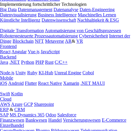
Implementierung fortschrittlicher Technologien
Big Data
Datenmanagement
Datenanalyse
Daten-Engineering
Datenvisualisierung
Business Intelligence
Maschinelles Lernen
Künstliche Intelligenz
Datenwissenschaft
Nachhaltigkeit & ESG
Digitale Transformation
Automatisierung von Geschäftsprozessen
Robotergesteuerte Prozessautomatisierung
Cybersicherheit
Internet der
Dinge
Blockchain
NFT
Metaverse
AR
&
VR
Frontend
React
Angular
Vue.js
JavaScript
Backend
Java
.NET
Python
PHP
Rust
C/C++
Node.js
Unity
Ruby
KI-Hub
Unreal Engine
Cobol
Mobile
iOS
Android
Flutter
React Native
Xamarin
.NET MAUI
Swift
Kotlin
Cloud
AWS
Azure
GCP
Sharepoint
ERP
&
CRM
SAP
MS Dynamics 365
Odoo
Salesforce
Finanzwesen
Bankwesen
Handel
Versicherungswesen
E-Commerce
Einzelhandel
Gesundheitswesen
Pharma
Bildungswesen
Telekommunikation