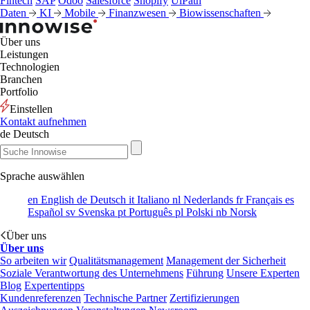
Fintech
SAP
Odoo
Salesforce
Shopify
UiPath
Daten
KI
Mobile
Finanzwesen
Biowissenschaften
Über uns
Leistungen
Technologien
Branchen
Portfolio
Einstellen
Kontakt aufnehmen
de
Deutsch
Sprache auswählen
en
English
de
Deutsch
it
Italiano
nl
Nederlands
fr
Français
es
Español
sv
Svenska
pt
Português
pl
Polski
nb
Norsk
Über uns
Über uns
So arbeiten wir
Qualitätsmanagement
Management der Sicherheit
Soziale Verantwortung des Unternehmens
Führung
Unsere Experten
Blog
Expertentipps
Kundenreferenzen
Technische Partner
Zertifizierungen