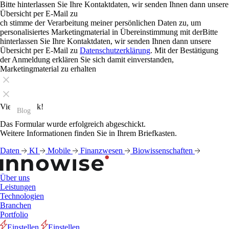
Bitte hinterlassen Sie Ihre Kontaktdaten, wir senden Ihnen dann unsere
Übersicht per E-Mail zu
ch stimme der Verarbeitung meiner persönlichen Daten zu, um
personalisiertes Marketingmaterial in Übereinstimmung mit derBitte
hinterlassen Sie Ihre Kontaktdaten, wir senden Ihnen dann unsere
Übersicht per E-Mail zu
Datenschutzerklärung
. Mit der Bestätigung
der Anmeldung erklären Sie sich damit einverstanden,
Marketingmaterial zu erhalten
Vielen Dank!
Blog
Blog
Blog
Blog
Blog
Blog
Blog
Blog
Blog
Blog
Blog
Blog
Das Formular wurde erfolgreich abgeschickt.
Weitere Informationen finden Sie in Ihrem Briefkasten.
Daten
KI
Mobile
Finanzwesen
Biowissenschaften
Über uns
Leistungen
Technologien
Branchen
Portfolio
Einstellen
Einstellen