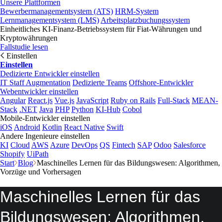
Unsere Plattformen
Bewerbermanagementsystem (ATS)
HRM-System
Lernmanagementsystem (LMS)
Arbeitsplatzbuchungssystem
Einheitliches KI-Finanz-Betriebssystem für Fiat-Währungen und
Kryptowährungen
Fallstudie lesen
Einstellen
Einstellen
Dedizierte Entwickler einstellen
IT Staff Augmentation
Dedizierte Teams
Offshore-Entwickler
Webentwickler einstellen
Angular
React.js
Vue.js
JavaScript
Ruby on Rails
Full-Stack
MEAN-
Stack
.NET
Java
PHP
Python
KI-Hub
Cobol
Mobile-Entwickler einstellen
iOS
Android
Kotlin
React Native
Swift
Andere Ingenieure einstellen
KI
Cloud
AWS
Azure
DevOps
QS
Fintech
SAP
Odoo
Salesforce
Shopify
UiPath
Start
Blog
Maschinelles Lernen für das Bildungs­wesen: Algorithmen,
Vorzüge und Vorhersagen
Maschinelles Lernen für das
Bildungs­wesen: Algorithmen,