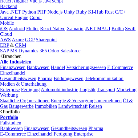
React
Angular
Vue.js
JavaScript
Backend
Java
.NET
Python
PHP
Node.js
Unity
Ruby
KI-Hub
Rust
C/C++
Unreal Engine
Cobol
Mobile
iOS
Android
Flutter
React Native
Xamarin
.NET MAUI
Kotlin
Swift
Cloud
AWS
Azure
GCP
Sharepoint
ERP
&
CRM
SAP
MS Dynamics 365
Odoo
Salesforce
Branchen
Alle Industrien
Finanzwesen
Bankwesen
Handel
Versicherungswesen
E-Commerce
Einzelhandel
Gesundheitswesen
Pharma
Bildungswesen
Telekommunikation
Medien & Unterhaltung
Enterprise
Fertigung
Automobilindustrie
Logistik
Transport
Marketing
Werbung
Staatliche Organisationen
Energie & Versorgungsunternehmen
Öl &
Gas
Baugewerbe
Immobilien
Landwirtschaft
Reisen
Portfolio
Portfolio
Fallstudien
Bankwesen
Finanzwesen
Gesundheitswesen
Pharma
E-Commerce
Einzelhandel
Fertigung
Enterprise