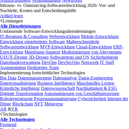
Auszeichnungen
Veranstaltungen
Newsroom
Inhouse- vs. Outsourcing-Softwareentwicklung 2026: Vor- und
Nachteile, Kosten und Entscheidungshilfe
Artikel lesen
Leistungen
Alle Dienstleistungen
Umfassende Software-Entwicklungsdienstleistungen
IT-Beratung & Consulting
Webentwicklung
Mobile-Entwicklung
Entwicklung eingebetteter Software
Maßgeschneiderte
Softwareentwicklung
MVP-Entwicklung
Cloud-Entwicklung
ERP-
Entwicklung
Mainframe-Support
Modernisierung von Altsystemen
UI/UX-Design
3D-Design
Softwaretests und QS
Sicherheitstests
Datenbankverwaltung
DevOps
DevSecOps
Netzwerk
IT Staff
Augmentation
Dediziertes Team
Implementierung fortschrittlicher Technologien
Big Data
Datenmanagement
Datenanalyse
Daten-Engineering
Datenvisualisierung
Business Intelligence
Maschinelles Lernen
Künstliche Intelligenz
Datenwissenschaft
Nachhaltigkeit & ESG
Digitale Transformation
Automatisierung von Geschäftsprozessen
Robotergesteuerte Prozessautomatisierung
Cybersicherheit
Internet der
Dinge
Blockchain
NFT
Metaverse
AR
&
VR
Technologien
Alle Technologien
Frontend