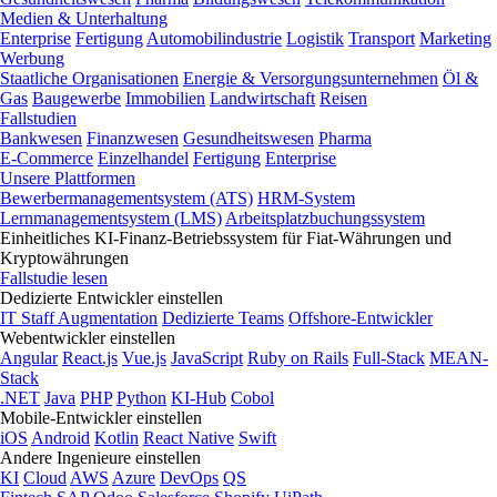
Medien & Unterhaltung
Enterprise
Fertigung
Automobilindustrie
Logistik
Transport
Marketing
Werbung
Staatliche Organisationen
Energie & Versorgungsunternehmen
Öl &
Gas
Baugewerbe
Immobilien
Landwirtschaft
Reisen
Fallstudien
Bankwesen
Finanzwesen
Gesundheitswesen
Pharma
E-Commerce
Einzelhandel
Fertigung
Enterprise
Unsere Plattformen
Bewerbermanagementsystem (ATS)
HRM-System
Lernmanagementsystem (LMS)
Arbeitsplatzbuchungssystem
Einheitliches KI-Finanz-Betriebssystem für Fiat-Währungen und
Kryptowährungen
Fallstudie lesen
Dedizierte Entwickler einstellen
IT Staff Augmentation
Dedizierte Teams
Offshore-Entwickler
Webentwickler einstellen
Angular
React.js
Vue.js
JavaScript
Ruby on Rails
Full-Stack
MEAN-
Stack
.NET
Java
PHP
Python
KI-Hub
Cobol
Mobile-Entwickler einstellen
iOS
Android
Kotlin
React Native
Swift
Andere Ingenieure einstellen
KI
Cloud
AWS
Azure
DevOps
QS