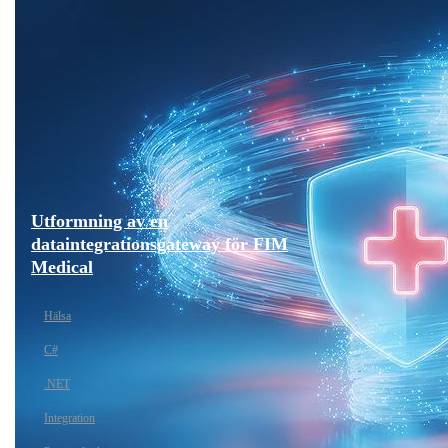
Utformning av en
dataintegrationsgateway för FIM
Medical
Hälsa
C#
.NET
Integration