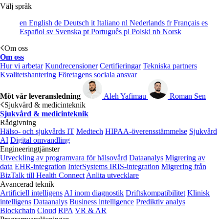
Välj språk
en
English
de
Deutsch
it
Italiano
nl
Nederlands
fr
Français
es
Español
sv
Svenska
pt
Português
pl
Polski
nb
Norsk
Om oss
Om oss
Hur vi arbetar
Kundrecensioner
Certifieringar
Tekniska partners
Kvalitetshantering
Företagens sociala ansvar
Möt vår leveransledning
Aleh Yafimau
Roman Sen
Sjukvård & medicinteknik
Sjukvård & medicinteknik
Rådgivning
Hälso- och sjukvårds IT
Medtech
HIPAA-överensstämmelse
Sjukvård
AI
Digital omvandling
Engineeringtjänster
Utveckling av programvara för hälsovård
Dataanalys
Migrering av
data
EHR-integration
InterSystems IRIS-integration
Migrering från
BizTalk till Health Connect
Anlita utvecklare
Avancerad teknik
Artificiell intelligens
AI inom diagnostik
Driftskompatibilitet
Klinisk
intelligens
Dataanalys
Business intelligence
Prediktiv analys
Blockchain
Cloud
RPA
VR & AR