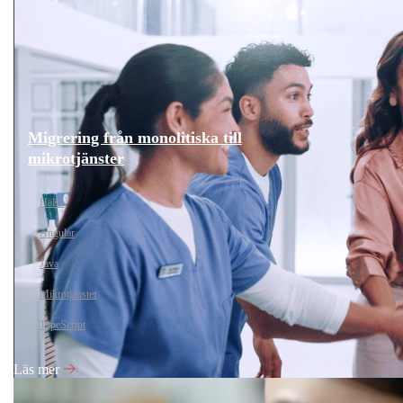
Migrering från monolitiska till
mikrotjänster
Hälsa
Angular
Java
Mikrotjänster
TypeScript
Läs mer