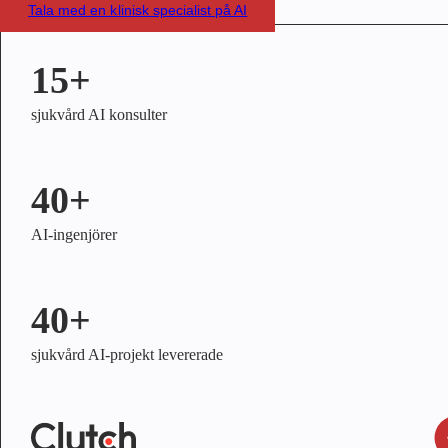
Tala med en klinisk specialist på AI
15+
sjukvård AI konsulter
40+
AI-ingenjörer
40+
sjukvård AI-projekt levererade