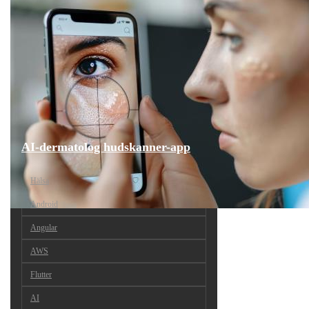
AI-dermatolog hudskanner-app
Hälsa
Android
Angular
AWS
Flutter
AI