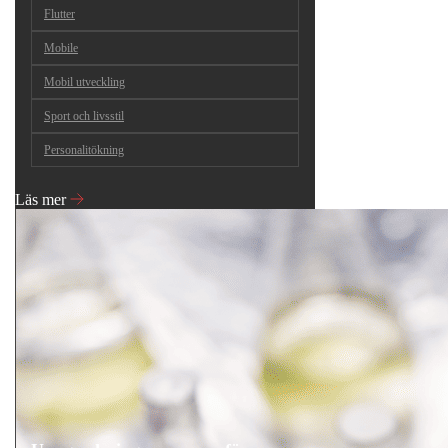
Flutter
Mobile
Mobil utveckling
Sport och livsstil
Personalitökning
Läs mer