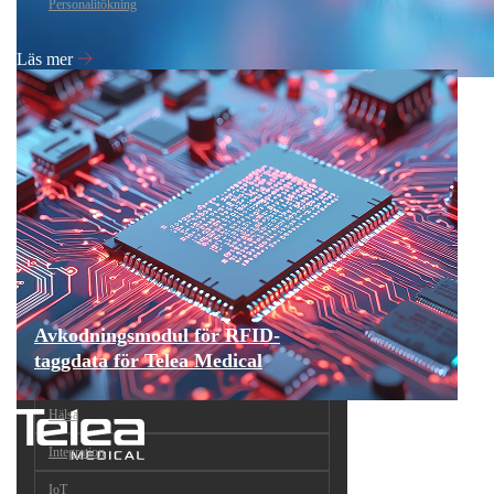
Personalitökning
Läs mer
Avkodningsmodul för RFID-
taggdata för Telea Medical
Hälsa
Integration
IoT