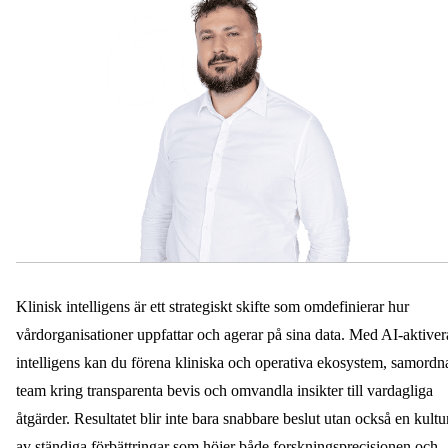
Klinisk intelligens är ett strategiskt skifte som omdefinierar hur
vårdorganisationer uppfattar och agerar på sina data. Med AI-aktive
intelligens kan du förena kliniska och operativa ekosystem, samordn
team kring transparenta bevis och omvandla insikter till vardagliga
åtgärder. Resultatet blir inte bara snabbare beslut utan också en kultu
av ständiga förbättringar som höjer både forskningsprecisionen och