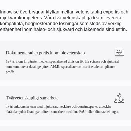
Innowise överbryggar klyftan mellan vetenskaplig expertis och
mjukvarukompetens. Våra tvärvetenskapliga team levererar
kompatibla, högpresterande lösningar som stöds av verklig
erfarenhet inom hälso- och sjukvård och läkemedelsindustrin.
Dokumenterad expertis inom biovetenskap
19+
år inom IT-tjänster med en specialiserad division för life science och sjukvård
som kombinerar dataingenjörer, AI/ML-specialister och certifierade compliance-
proffs.
Tvärvetenskapligt samarbete
Tvärfunktionella team med mjukvaruutvecklare och domänexperter utvecklar
skräddarsydda lösningar i direkt samarbete med dina FoU- eller klinikavdelningar.