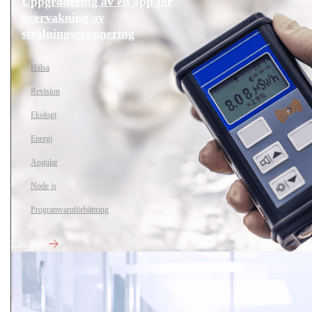
Uppgradering av en app för
övervakning av
strålningsexponering
Hälsa
Revision
Ekologi
Energi
Angular
Node.js
Programvaruförbättring
Läs mer