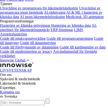
Tjänster
Utveckling av programvara för läkemedelsindustrin
Utveckling av
programvara inom bioteknik
AI-rådgivning
AI & ML i hantering av
kliniska data
AI inom läkemedelsforskning
Medicinsk 3D-animation
Programvarulösningar
Hantering av kliniska prövningar
Hantering av kliniska data
AI-
pipelines för läkemedelsupptäckt
ERP-lösningar
LIMS
Apotekshantering
Guide till mjukvaruutveckling
Guide till programvarutestning
Guide
till datatyper
Guide till datamigrering
Guide till förebyggande av dataintrång
Guide till kartläggning av data
Guide till modernisering av legacy
Användningsfall för förstärkt
verklighet
Innowise Global
LIVSVETENSKAP
Om oss
Sjukvård & medicinteknik
Läkemedel & bioteknik
Experttips
Kontakta oss
sv
Svenska