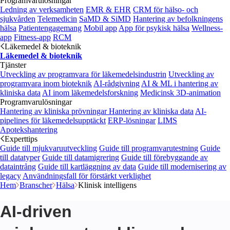
Programvarulösningar
Ledning av verksamheten
EMR & EHR
CRM för hälso- och
sjukvården
Telemedicin
SaMD & SiMD
Hantering av befolkningens
hälsa
Patientengagemang
Mobil app
App för psykisk hälsa
Wellness-
app
Fitness-app
RCM
Läkemedel & bioteknik
Läkemedel & bioteknik
Tjänster
Utveckling av programvara för läkemedelsindustrin
Utveckling av
programvara inom bioteknik
AI-rådgivning
AI & ML i hantering av
kliniska data
AI inom läkemedelsforskning
Medicinsk 3D-animation
Programvarulösningar
Hantering av kliniska prövningar
Hantering av kliniska data
AI-
pipelines för läkemedelsupptäckt
ERP-lösningar
LIMS
Apotekshantering
Experttips
Guide till mjukvaruutveckling
Guide till programvarutestning
Guide
till datatyper
Guide till datamigrering
Guide till förebyggande av
dataintrång
Guide till kartläggning av data
Guide till modernisering av
legacy
Användningsfall för förstärkt verklighet
Hem
Branscher
Hälsa
Klinisk intelligens
AI-driven