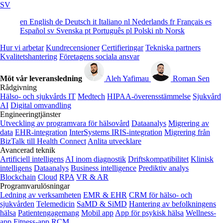
SV
en
English
de
Deutsch
it
Italiano
nl
Nederlands
fr
Français
es
Español
sv
Svenska
pt
Português
pl
Polski
nb
Norsk
Hur vi arbetar
Kundrecensioner
Certifieringar
Tekniska partners
Kvalitetshantering
Företagens sociala ansvar
Möt vår leveransledning
Aleh Yafimau
Roman Sen
Rådgivning
Hälso- och sjukvårds IT
Medtech
HIPAA-överensstämmelse
Sjukvård
AI
Digital omvandling
Engineeringtjänster
Utveckling av programvara för hälsovård
Dataanalys
Migrering av
data
EHR-integration
InterSystems IRIS-integration
Migrering från
BizTalk till Health Connect
Anlita utvecklare
Avancerad teknik
Artificiell intelligens
AI inom diagnostik
Driftskompatibilitet
Klinisk
intelligens
Dataanalys
Business intelligence
Prediktiv analys
Blockchain
Cloud
RPA
VR & AR
Programvarulösningar
Ledning av verksamheten
EMR & EHR
CRM för hälso- och
sjukvården
Telemedicin
SaMD & SiMD
Hantering av befolkningens
hälsa
Patientengagemang
Mobil app
App för psykisk hälsa
Wellness-
app
Fitness-app
RCM