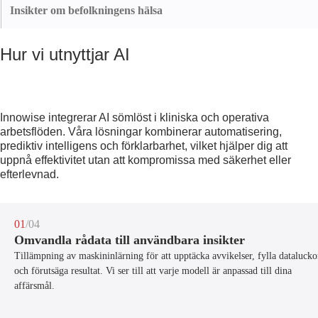
automatiserar repetitiva uppgifter som rapportgenerering, datavalidering,
Insikter om befolkningens hälsa
efterlevnadsspårning med mera för att öka effektiviteten, minska mänskliga
Aggregera avidentifierade kliniska och verkliga data för att avslöja mönster
fel och frigöra experter som kan fokusera på analys och patientvård.
på befolkningsnivå. Vår AI-drivna befolkningsanalys avslöjar
Hur vi utnyttjar AI
högriskkohorter, stöder förebyggande strategier och informerar
beslutsfattandet inom folkhälsan.
Innowise integrerar AI sömlöst i kliniska och operativa
arbetsflöden. Våra lösningar kombinerar automatisering,
prediktiv intelligens och förklarbarhet, vilket hjälper dig att
uppnå effektivitet utan att kompromissa med säkerhet eller
efterlevnad.
01
/04
Omvandla rådata till användbara insikter
Tillämpning av maskininlärning för att upptäcka avvikelser, fylla datalucko
och förutsäga resultat. Vi ser till att varje modell är anpassad till dina
affärsmål.