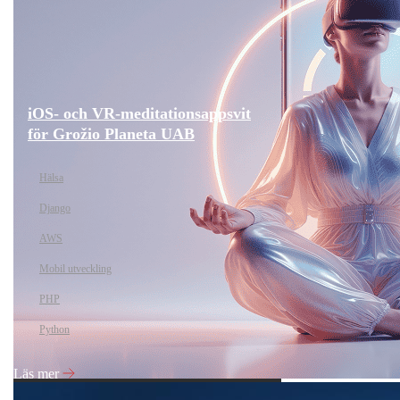
iOS- och VR-meditationsappsvit
för Grožio Planeta UAB
Hälsa
Django
AWS
Mobil utveckling
PHP
Python
Läs mer