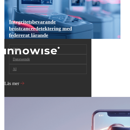
Integritetsbevarande
bröstcancerdetektering med
federerat lärande
Hälsa
Datorseende
AI
Läs mer