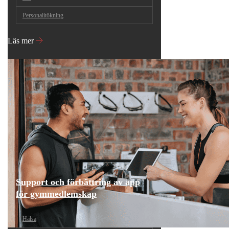
Personalitökning
Läs mer
Support och förbättring av app
för gymmedlemskap
Hälsa