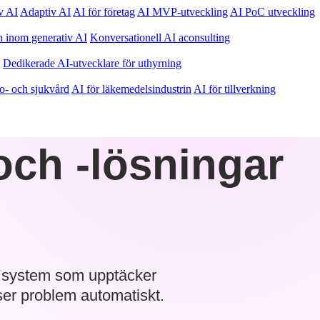
v AI
Adaptiv AI
AI för företag
AI MVP-utveckling
AI PoC utveckling
n inom generativ AI
Konversationell AI aconsulting
Dedikerade AI-utvecklare för uthyrning
so- och sjukvård
AI för läkemedelsindustrin
AI för tillverkning
och -lösningar
a system som upptäcker
ser problem automatiskt.