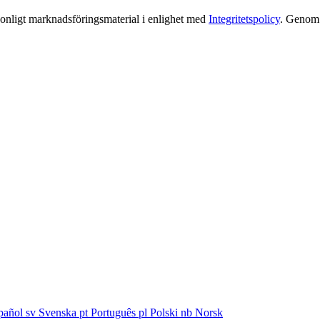
rsonligt marknadsföringsmaterial i enlighet med
Integritetspolicy
. Genom a
pañol
sv
Svenska
pt
Português
pl
Polski
nb
Norsk