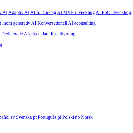
v AI
Adaptiv AI
AI för företag
AI MVP-utveckling
AI PoC utveckling
n inom generativ AI
Konversationell AI aconsulting
Dedikerade AI-utvecklare för uthyrning
ng
pañol
sv
Svenska
pt
Português
pl
Polski
nb
Norsk