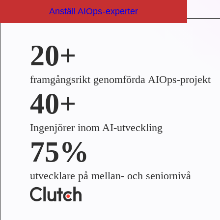
Anställ AIOps-experter
20+
framgångsrikt genomförda AIOps-projekt
40+
Ingenjörer inom AI-utveckling
75%
utvecklare på mellan- och seniornivå