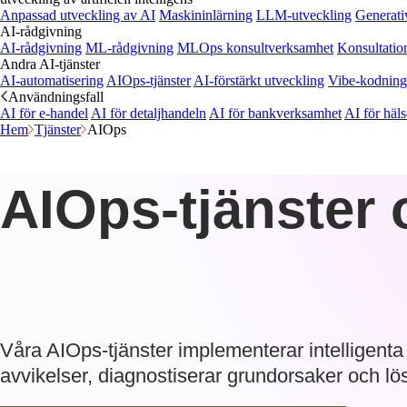
Anpassad utveckling av AI
Maskininlärning
LLM-utveckling
Generati
AI-rådgivning
AI-rådgivning
ML-rådgivning
MLOps konsultverksamhet
Konsultatio
Andra AI-tjänster
AI-automatisering
AIOps-tjänster
AI-förstärkt utveckling
Vibe-kodning
Användningsfall
AI för e-handel
AI för detaljhandeln
AI för bankverksamhet
AI för häl
Hem
Tjänster
AIOps
AIOps-tjänster 
Våra AIOps-tjänster implementerar intelligent
avvikelser, diagnostiserar grundorsaker och lö