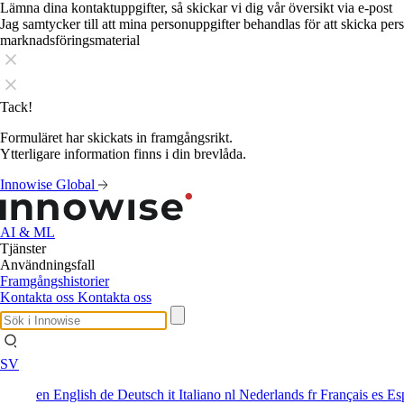
Lämna dina kontaktuppgifter, så skickar vi dig vår översikt via e-post
Jag samtycker till att mina personuppgifter behandlas för att skicka pe
marknadsföringsmaterial
Tack!
Formuläret har skickats in framgångsrikt.
Ytterligare information finns i din brevlåda.
Innowise Global
AI & ML
Tjänster
Användningsfall
Framgångshistorier
Kontakta oss
Kontakta oss
SV
en
English
de
Deutsch
it
Italiano
nl
Nederlands
fr
Français
es
Es