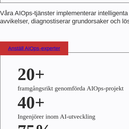
Våra AIOps-tjänster implementerar intelligent
avvikelser, diagnostiserar grundorsaker och lö
Anställ AIOps-experter
20+
framgångsrikt genomförda AIOps-projekt
40+
Ingenjörer inom AI-utveckling