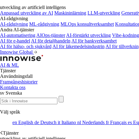
utveckling av artificiell intelligens
Anpassad utveckling av AI
Maskininlärning
LLM-utveckling
Generati
AI-rådgivning
AI-rådgivning
ML-rådgivning
MLOps konsultverksamhet
Konsultatio
Andra AI-tjänster
AI-automatisering
AIOps-tjänster
AI-förstärkt utveckling
Vibe-kodning
AI för e-handel
AI för detaljhandeln
AI för bankverksamhet
AI för hälso- och sjukvård
AI för läkemedelsindustrin
AI för tillverkni
Innowise Global
AI & ML
Tjänster
Användningsfall
Framgångshistorier
Kontakta oss
sv
Svenska
Välj språk
en
English
de
Deutsch
it
Italiano
nl
Nederlands
fr
Français
es
Es
Tjänster
utveckling av artificiell intelligens