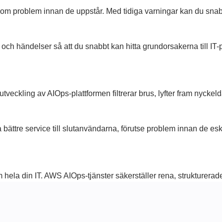
om problem innan de uppstår. Med tidiga varningar kan du snabbt 
n och händelser så att du snabbt kan hitta grundorsakerna till I
r utveckling av AIOps-plattformen filtrerar brus, lyfter fram nyck
a bättre service till slutanvändarna, förutse problem innan de es
m hela din IT. AWS AIOps-tjänster säkerställer rena, strukturerad