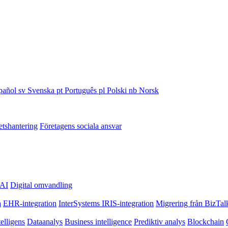
pañol
sv
Svenska
pt
Português
pl
Polski
nb
Norsk
etshantering
Företagens sociala ansvar
 AI
Digital omvandling
a
EHR-integration
InterSystems IRIS-integration
Migrering från BizTalk
telligens
Dataanalys
Business intelligence
Prediktiv analys
Blockchain