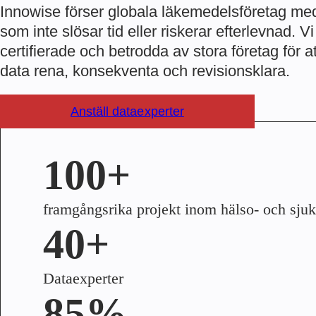
Innowise förser globala läkemedelsföretag me
som inte slösar tid eller riskerar efterlevnad. 
certifierade och betrodda av stora företag för at
data rena, konsekventa och revisionsklara.
Anställ dataexperter
100+
framgångsrika projekt inom hälso- och sju
40+
Dataexperter
85%