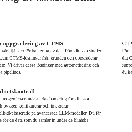
h uppgradering av CTMS
CTM
våra tjänster för hantering av data från kliniska studier
För a
 team CTMS-lösningar från grunden och uppgraderar
ditt
stem. Vi driver dessa lösningar med automatisering och
suppo
a pipelines.
du ka
itetskontroll
n mogen leverantör av datahantering för kliniska
h bygger, konfigurerar och integrerar
rollskikt baserade på avancerade LLM-modeller. Du får
de för de data som du samlar in under de kliniska