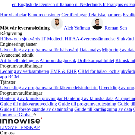
en
English
de
Deutsch
it
Italiano
nl
Nederlands
fr
Français
es
Es
Hur vi arbetar
Kundrecensioner
Certifieringar
Tekniska partners
Kvalit
Möt vår leveransledning
Aleh Yafimau
Roman Sen
Rådgivning
Hälso- och sjukvårds IT
Medtech
HIPAA-överensstämmelse
Sjukvård
Engineeringtjänster
Utveckling av programvara för hälsovård
Dataanalys
Migrering av dat
Avancerad teknik
Artificiell intelligens
AI inom diagnostik
Driftskompatibilitet
Klinisk in
Programvarulösningar
Ledning av verksamheten
EMR & EHR
CRM för hälso- och sjukvård
app
RCM
Tjänster
Utveckling av programvara för läkemedelsindustrin
Utveckling av pro
Programvarulösningar
Hantering av kliniska prövningar
Hantering av kliniska data
AI-pipelin
Guide till mjukvaruutveckling
Guide till programvarutestning
Guide til
Guide till förebyggande av dataintrång
Guide till kartläggning av data
Innowise Global
LIVSVETENSKAP
Om oss