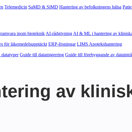
en
Telemedicin
SaMD & SiMD
Hantering av befolkningens hälsa
Pati
gramvara inom bioteknik
AI-rådgivning
AI & ML i hantering av klinisk
es för läkemedelsupptäckt
ERP-lösningar
LIMS
Apotekshantering
l datatyper
Guide till datamigrering
Guide till förebyggande av dataintr
tering av klinis