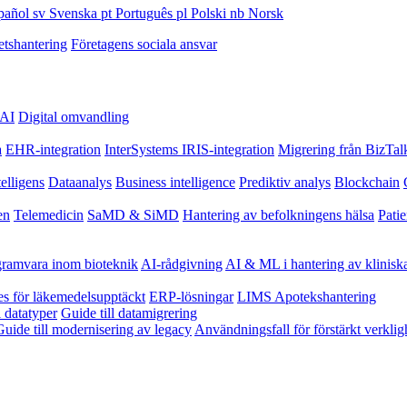
pañol
sv
Svenska
pt
Português
pl
Polski
nb
Norsk
etshantering
Företagens sociala ansvar
 AI
Digital omvandling
a
EHR-integration
InterSystems IRIS-integration
Migrering från BizTalk
telligens
Dataanalys
Business intelligence
Prediktiv analys
Blockchain
en
Telemedicin
SaMD & SiMD
Hantering av befolkningens hälsa
Pati
gramvara inom bioteknik
AI-rådgivning
AI & ML i hantering av klinisk
es för läkemedelsupptäckt
ERP-lösningar
LIMS
Apotekshantering
l datatyper
Guide till datamigrering
Guide till modernisering av legacy
Användningsfall för förstärkt verklig