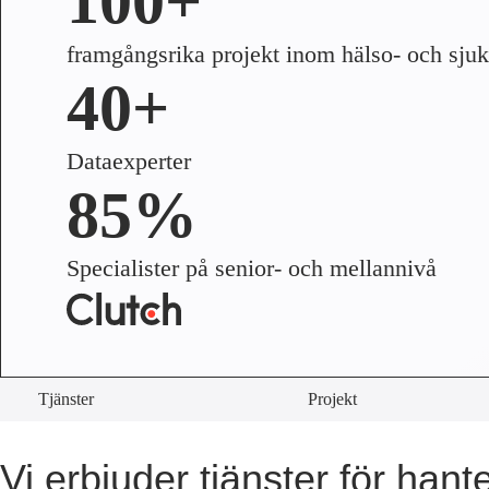
100+
framgångsrika projekt inom hälso- och sju
40+
Dataexperter
85%
Specialister på senior- och mellannivå
Tjänster
Projekt
Vi erbjuder tjänster för hant