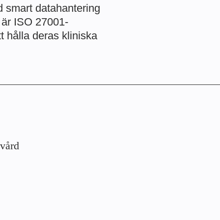
d smart datahantering
Vi är ISO 27001-
t hålla deras kliniska
kvård