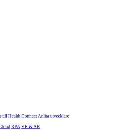
 till Health Connect
Anlita utvecklare
Cloud
RPA
VR & AR