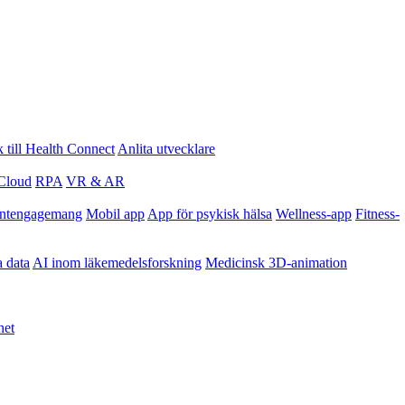
 till Health Connect
Anlita utvecklare
Cloud
RPA
VR & AR
entengagemang
Mobil app
App för psykisk hälsa
Wellness-app
Fitness-
a data
AI inom läkemedelsforskning
Medicinsk 3D-animation
het