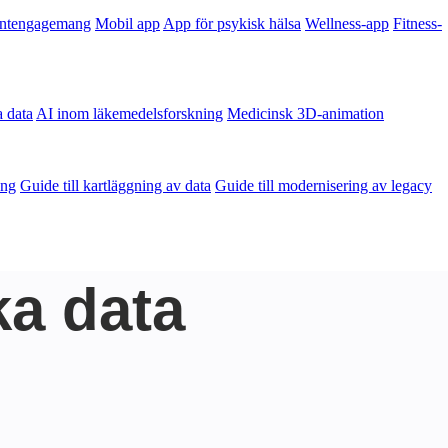
entengagemang
Mobil app
App för psykisk hälsa
Wellness-app
Fitness-
a data
AI inom läkemedelsforskning
Medicinsk 3D-animation
ång
Guide till kartläggning av data
Guide till modernisering av legacy
ka data