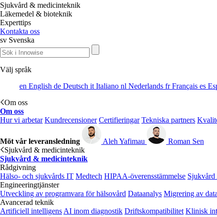
Sjukvård & medicinteknik
Läkemedel & bioteknik
Experttips
Kontakta oss
sv
Svenska
Välj språk
en
English
de
Deutsch
it
Italiano
nl
Nederlands
fr
Français
es
Es
Om oss
Om oss
Hur vi arbetar
Kundrecensioner
Certifieringar
Tekniska partners
Kvalit
Möt vår leveransledning
Aleh Yafimau
Roman Sen
Sjukvård & medicinteknik
Sjukvård & medicinteknik
Rådgivning
Hälso- och sjukvårds IT
Medtech
HIPAA-överensstämmelse
Sjukvård
Engineeringtjänster
Utveckling av programvara för hälsovård
Dataanalys
Migrering av dat
Avancerad teknik
Artificiell intelligens
AI inom diagnostik
Driftskompatibilitet
Klinisk in