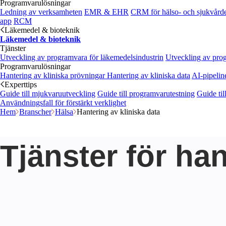
Programvarulösningar
Ledning av verksamheten
EMR & EHR
CRM för hälso- och sjukvård
app
RCM
Läkemedel & bioteknik
Läkemedel & bioteknik
Tjänster
Utveckling av programvara för läkemedelsindustrin
Utveckling av pro
Programvarulösningar
Hantering av kliniska prövningar
Hantering av kliniska data
AI-pipelin
Experttips
Guide till mjukvaruutveckling
Guide till programvarutestning
Guide til
Användningsfall för förstärkt verklighet
Hem
Branscher
Hälsa
Hantering av kliniska data
Tjänster för han