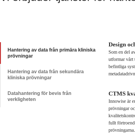
Design oc
Hantering av data från primära kliniska
Som en del av 
prövningar
utformar vårt
befintliga sy
Hantering av data från sekundära
metadatadrivn
kliniska prövningar
CTMS kval
Datahantering för bevis från
verkligheten
Innowise är e
prövningar oc
kvalitetskont
fullt förtroen
prövningarna.