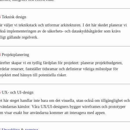
3
Teknisk design
r väljer vi teknikstack och utformar arkitekturen. I det här skedet planerar vi
kså implementeringen av de säkerhets- och dataskyddsåtgärder som krävs
ligt gällande regelverk.
4
Projektplanering
refter skapar vi en tydlig färdplan för projektet: planerar projektbudgeten,
rdelar resurser, fastställer tidsramar och definierar viktiga milstolpar för
ojektet med hänsyn till potentiella risker.
5
UX- och UI-design
t här steget handlar inte bara om det visuella, utan också om tillgänglighet och
nvändarnas känslor. Våra UX/UI-designers bygger wireframes och prototyper
m visar exakt hur användarna kommer att interagera med appen.