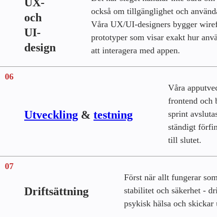
UX-
också om tillgänglighet och använd
och
Våra UX/UI-designers bygger wire
UI-
prototyper som visar exakt hur an
design
att interagera med appen.
06
Våra apputvec
frontend och 
Utveckling
&
testning
sprint avsluta
ständigt förfi
till slutet.
07
Först när allt fungerar som
Driftsättning
stabilitet och säkerhet - dr
psykisk hälsa och skickar 