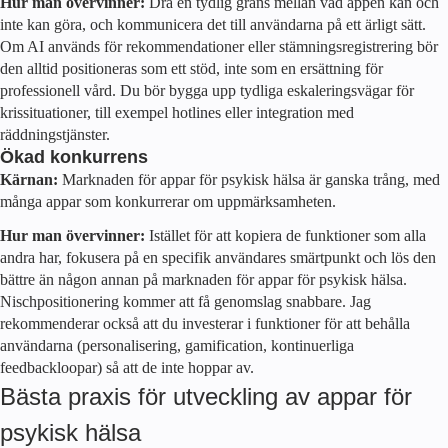
Hur man övervinner:
Dra en tydlig gräns mellan vad appen kan och
inte kan göra, och kommunicera det till användarna på ett ärligt sätt.
Om AI används för rekommendationer eller stämningsregistrering bör
den alltid positioneras som ett stöd, inte som en ersättning för
professionell vård. Du bör bygga upp tydliga eskaleringsvägar för
krissituationer, till exempel hotlines eller integration med
räddningstjänster.
Ökad konkurrens
Kärnan:
Marknaden för appar för psykisk hälsa är ganska trång, med
många appar som konkurrerar om uppmärksamheten.
Hur man övervinner:
Istället för att kopiera de funktioner som alla
andra har, fokusera på en specifik användares smärtpunkt och lös den
bättre än någon annan på marknaden för appar för psykisk hälsa.
Nischpositionering kommer att få genomslag snabbare. Jag
rekommenderar också att du investerar i funktioner för att behålla
användarna (personalisering, gamification, kontinuerliga
feedbackloopar) så att de inte hoppar av.
Bästa praxis för utveckling av appar för
psykisk hälsa