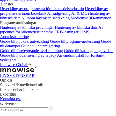
Tjänster
Utveckling av programvara för läkemedelsindustrin
Utveckling av
programvara inom bioteknik
AI-rådgivning
AI & ML i hantering av
kliniska data
AI inom läkemedelsforskning
Medicinsk 3D-animation
Programvarulösningar
Hantering av kliniska prövningar
Hantering av kliniska data
AI-
pipelines för läkemedelsupptäckt
ERP-lösningar
LIMS
Apotekshantering
Guide till mjukvaruutveckling
Guide till programvarutestning
Guide
till datatyper
Guide till datamigrering
Guide till förebyggande av dataintrång
Guide till kartläggning av data
Guide till modernisering av legacy
Användningsfall för förstärkt
verklighet
Innowise Global
LIVSVETENSKAP
Om oss
Sjukvård & medicinteknik
Läkemedel & bioteknik
Experttips
Kontakta oss
sv
Svenska