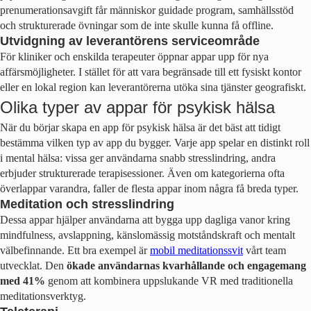
prenumerationsavgift får människor guidade program, samhällsstöd
och strukturerade övningar som de inte skulle kunna få offline.
Utvidgning av leverantörens serviceområde
För kliniker och enskilda terapeuter öppnar appar upp för nya
affärsmöjligheter. I stället för att vara begränsade till ett fysiskt kontor
eller en lokal region kan leverantörerna utöka sina tjänster geografiskt.
Olika typer av appar för psykisk hälsa
När du börjar skapa en app för psykisk hälsa är det bäst att tidigt
bestämma vilken typ av app du bygger. Varje app spelar en distinkt roll
i mental hälsa: vissa ger användarna snabb stresslindring, andra
erbjuder strukturerade terapisessioner. Även om kategorierna ofta
överlappar varandra, faller de flesta appar inom några få breda typer.
Meditation och stresslindring
Dessa appar hjälper användarna att bygga upp dagliga vanor kring
mindfulness, avslappning, känslomässig motståndskraft och mentalt
välbefinnande. Ett bra exempel är
mobil meditationssvit
vårt team
utvecklat. Den
ökade användarnas kvarhållande och engagemang
med 41%
genom att kombinera uppslukande VR med traditionella
meditationsverktyg.