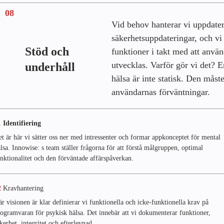
08
Vid behov hanterar vi uppdater
säkerhetsuppdateringar, och vi 
Stöd och
funktioner i takt med att anvä
utvecklas. Varför gör vi det? 
underhåll
hälsa är inte statisk. Den mås
användarnas förväntningar.
1
Identifiering
t är här vi sätter oss ner med intressenter och formar appkonceptet för mental
lsa. Innowise: s team ställer frågorna för att förstå målgruppen, optimal
nktionalitet och den förväntade affärspåverkan.
2
Kravhantering
r visionen är klar definierar vi funktionella och icke-funktionella krav på
ogramvaran för psykisk hälsa. Det innebär att vi dokumenterar funktioner,
kerhet, integritet och efterlevnad.