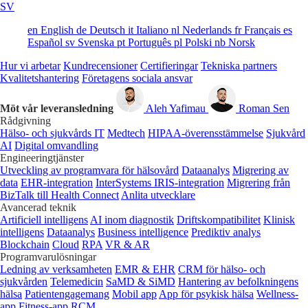
SV
en
English
de
Deutsch
it
Italiano
nl
Nederlands
fr
Français
es
Español
sv
Svenska
pt
Português
pl
Polski
nb
Norsk
Hur vi arbetar
Kundrecensioner
Certifieringar
Tekniska partners
Kvalitetshantering
Företagens sociala ansvar
Möt vår leveransledning
Aleh Yafimau
Roman Sen
Rådgivning
Hälso- och sjukvårds IT
Medtech
HIPAA-överensstämmelse
Sjukvård
AI
Digital omvandling
Engineeringtjänster
Utveckling av programvara för hälsovård
Dataanalys
Migrering av
data
EHR-integration
InterSystems IRIS-integration
Migrering från
BizTalk till Health Connect
Anlita utvecklare
Avancerad teknik
Artificiell intelligens
AI inom diagnostik
Driftskompatibilitet
Klinisk
intelligens
Dataanalys
Business intelligence
Prediktiv analys
Blockchain
Cloud
RPA
VR & AR
Programvarulösningar
Ledning av verksamheten
EMR & EHR
CRM för hälso- och
sjukvården
Telemedicin
SaMD & SiMD
Hantering av befolkningens
hälsa
Patientengagemang
Mobil app
App för psykisk hälsa
Wellness-
app
Fitness-app
RCM