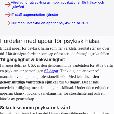
Företag för utveckling av mobilapplikationer för hälso- och
sjukvård
IT staff augmentation-tjänster
Hur man utvecklar en app för psykisk hälsa 2026
Fördelar med appar för psykisk hälsa
Endast appar för psykisk hälsa som ger verkliga resultat står sig över
tid. Här är några fördelar som jag oftast ser i de framgångsrika fallen.
Tillgänglighet & bekvämlighet
I många delar av USA är den genomsnittliga väntetiden för att få träffa
en psykiatriker personligen
67 dagar
. Tänk dig: det är över två
månader av kamp utan professionellt stöd. Med telehälsa,
den
genomsnittliga väntetiden sjunker till 43 dagar
. Det är inte
omedelbar tillgång, men det kan göra skillnad. Under tiden erbjuder
apparna kliniskt godkända mekanismer för stresshantering och en
känsla av gemenskap.
Sekretess inom psykiatrisk vård
För många människor kan det kännas överväldigande att gå in på en