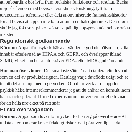
att onboarding bör lyfta fram praktiska funktioner och resultat. Backa
upp påståenden med bevis: citera klinisk forskning, lyft fram
terapeuternas referenser eller dela anonymiserade framgångshistorier
för att bevisa att appen inte bara är ännu en hälsogimmick. Dessutom
skulle jag fokusera på konsekvens, pålitlig app-prestanda och korrekta
insikter.
Regulatoriskt godkännande
Kärnan:
Appar för psykisk hälsa använder skyddade hälsodata, vilket
innebär efterlevnad av HIPAA och GDPR, och överlappar ibland
SaMD, vilket innebär att de kräver FDA- eller MDR-godkännande.
Hur man övervinner:
Det smartaste sättet är att etablera efterlevnad
som en del av produktdesignen. Kartlägg varje dataflöde tidigt och se
till att det är i linje med regelverken. Om du utvecklar en app för
psykisk hälsa internt rekommenderar jag att du anlitar en konsult inom
hälso- och sjukvård IT med expertis inom ramverken för efterlevnad
för att hålla projektet på rätt spår.
Etiska överväganden
Kärnan:
Appar som lovar för mycket, förlitar sig på overifierade AI-
utdata eller hanterar kriser felaktigt riskerar att göra verklig skada.