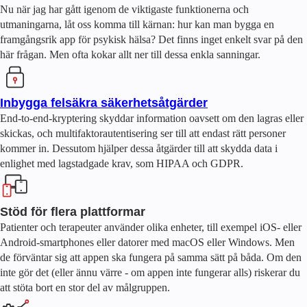
Nu när jag har gått igenom de viktigaste funktionerna och
utmaningarna, låt oss komma till kärnan: hur kan man bygga en
framgångsrik app för psykisk hälsa? Det finns inget enkelt svar på den
här frågan. Men ofta kokar allt ner till dessa enkla sanningar.
Inbygga felsäkra säkerhetsåtgärder
End-to-end-kryptering skyddar information oavsett om den lagras eller
skickas, och multifaktorautentisering ser till att endast rätt personer
kommer in. Dessutom hjälper dessa åtgärder till att skydda data i
enlighet med lagstadgade krav, som HIPAA och GDPR.
Stöd för flera plattformar
Patienter och terapeuter använder olika enheter, till exempel iOS- eller
Android-smartphones eller datorer med macOS eller Windows. Men
de förväntar sig att appen ska fungera på samma sätt på båda. Om den
inte gör det (eller ännu värre - om appen inte fungerar alls) riskerar du
att stöta bort en stor del av målgruppen.