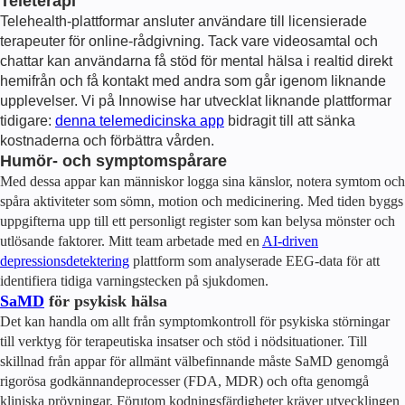
Teleterapi
Telehealth-plattformar ansluter användare till licensierade
terapeuter för online-rådgivning. Tack vare videosamtal och
chattar kan användarna få stöd för mental hälsa i realtid direkt
hemifrån och få kontakt med andra som går igenom liknande
upplevelser. Vi på Innowise har utvecklat liknande plattformar
tidigare:
denna telemedicinska app
bidragit till att sänka
kostnaderna och förbättra vården.
Humör- och symptomspårare
Med dessa appar kan människor logga sina känslor, notera symtom och
spåra aktiviteter som sömn, motion och medicinering. Med tiden byggs
uppgifterna upp till ett personligt register som kan belysa mönster och
utlösande faktorer. Mitt team arbetade med en
AI-driven
depressionsdetektering
plattform som analyserade EEG-data för att
identifiera tidiga varningstecken på sjukdomen.
SaMD
för psykisk hälsa
Det kan handla om allt från symptomkontroll för psykiska störningar
till verktyg för terapeutiska insatser och stöd i nödsituationer. Till
skillnad från appar för allmänt välbefinnande måste SaMD genomgå
rigorösa godkännandeprocesser (FDA, MDR) och ofta genomgå
kliniska prövningar. Förutom kodningsfärdigheter kräver utvecklingen