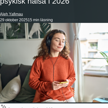
psykisk hälsa i
2026
Aleh Yafimau
29 oktober 2025
15 min läsning