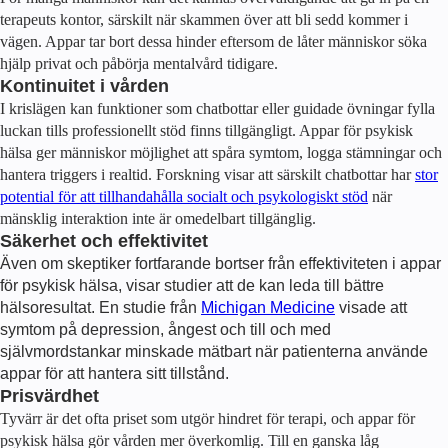
terapeuts kontor, särskilt när skammen över att bli sedd kommer i
vägen. Appar tar bort dessa hinder eftersom de låter människor söka
hjälp privat och påbörja mentalvård tidigare.
Kontinuitet i vården
I krislägen kan funktioner som chatbottar eller guidade övningar fylla
luckan tills professionellt stöd finns tillgängligt. Appar för psykisk
hälsa ger människor möjlighet att spåra symtom, logga stämningar och
hantera triggers i realtid. Forskning visar att särskilt chatbottar har
stor
potential för att tillhandahålla socialt och psykologiskt stöd
när
mänsklig interaktion inte är omedelbart tillgänglig.
Säkerhet och effektivitet
Även om skeptiker fortfarande bortser från effektiviteten i appar
för psykisk hälsa, visar studier att de kan leda till bättre
hälsoresultat. En studie från
Michigan Medicine
visade att
symtom på depression, ångest och till och med
självmordstankar minskade mätbart när patienterna använde
appar för att hantera sitt tillstånd.
Prisvärdhet
Tyvärr är det ofta priset som utgör hindret för terapi, och appar för
psykisk hälsa gör vården mer överkomlig. Till en ganska låg