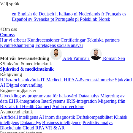
Välj språk
en
English
de
Deutsch
it
Italiano
nl
Nederlands
fr
Français
es
Español
sv
Svenska
pt
Português
pl
Polski
nb
Norsk
Om oss
Om oss
Hur vi arbetar
Kundrecensioner
Certifieringar
Tekniska partners
Kvalitetshantering
Företagens sociala ansvar
Möt vår leveransledning
Aleh Yafimau
Roman Sen
Sjukvård & medicinteknik
Sjukvård & medicinteknik
Rådgivning
Hälso- och sjukvårds IT
Medtech
HIPAA-överensstämmelse
Sjukvård
AI
Digital omvandling
Engineeringtjänster
Utveckling av programvara för hälsovård
Dataanalys
Migrering av
data
EHR-integration
InterSystems IRIS-integration
Migrering från
BizTalk till Health Connect
Anlita utvecklare
Avancerad teknik
Artificiell intelligens
AI inom diagnostik
Driftskompatibilitet
Klinisk
intelligens
Dataanalys
Business intelligence
Prediktiv analys
Blockchain
Cloud
RPA
VR & AR