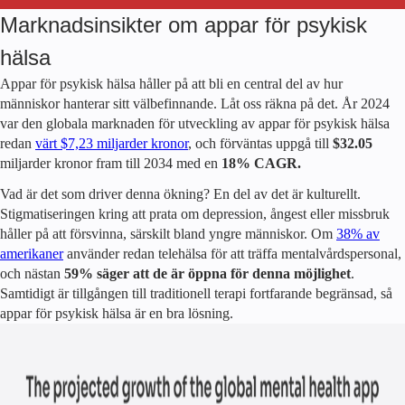
Marknadsinsikter om appar för psykisk
hälsa
Appar för psykisk hälsa håller på att bli en central del av hur
människor hanterar sitt välbefinnande. Låt oss räkna på det. År 2024
var den globala marknaden för utveckling av appar för psykisk hälsa
redan
värt $7,23 miljarder kronor
, och förväntas uppgå till
$32.05
miljarder kronor fram till 2034 med en
18% CAGR.
Vad är det som driver denna ökning? En del av det är kulturellt.
Stigmatiseringen kring att prata om depression, ångest eller missbruk
håller på att försvinna, särskilt bland yngre människor. Om
38% av
amerikaner
använder redan telehälsa för att träffa mentalvårdspersonal,
och nästan
59% säger att de är öppna för denna möjlighet
.
Samtidigt är tillgången till traditionell terapi fortfarande begränsad, så
appar för psykisk hälsa är en bra lösning.