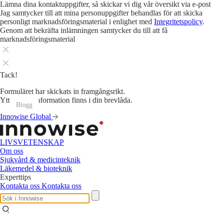
Lämna dina kontaktuppgifter, så skickar vi dig vår översikt via e-post
Jag samtycker till att mina personuppgifter behandlas för att skicka
personligt marknadsföringsmaterial i enlighet med
Integritetspolicy
.
Genom att bekräfta inlämningen samtycker du till att få
marknadsföringsmaterial
Tack!
Formuläret har skickats in framgångsrikt.
Ytterligare information finns i din brevlåda.
Blogg
Blogg
Blogg
Blogg
Blogg
Blogg
Blogg
Blogg
Blogg
Blogg
Blogg
Blogg
Innowise Global
LIVSVETENSKAP
Om oss
Sjukvård & medicinteknik
Läkemedel & bioteknik
Experttips
Kontakta oss
Kontakta oss