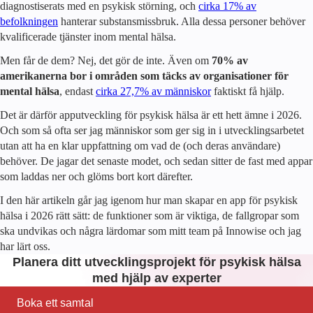
diagnostiserats med en psykisk störning, och
cirka 17% av
befolkningen
hanterar substansmissbruk. Alla dessa personer behöver
kvalificerade tjänster inom mental hälsa.
Men får de dem? Nej, det gör de inte. Även om
70% av
amerikanerna bor i områden som täcks av organisationer för
mental hälsa
, endast
cirka 27,7% av människor
faktiskt få hjälp.
Det är därför apputveckling för psykisk hälsa är ett hett ämne i
2026
.
Och som så ofta ser jag människor som ger sig in i utvecklingsarbetet
utan att ha en klar uppfattning om vad de (och deras användare)
behöver. De jagar det senaste modet, och sedan sitter de fast med appar
som laddas ner och glöms bort kort därefter.
I den här artikeln går jag igenom hur man skapar en app för psykisk
hälsa i
2026
rätt sätt: de funktioner som är viktiga, de fallgropar som
ska undvikas och några lärdomar som mitt team på Innowise och jag
har lärt oss.
Planera ditt utvecklingsprojekt för psykisk hälsa
med hjälp av experter
Boka ett samtal