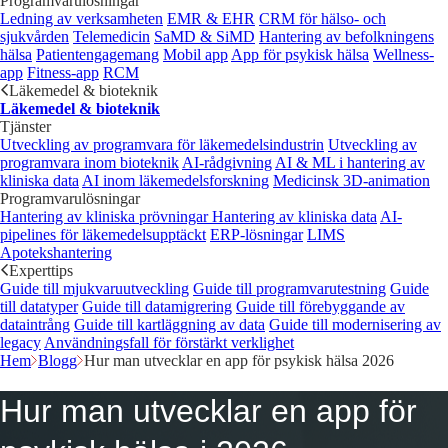
Programvarulösningar
Ledning av verksamheten
EMR & EHR
CRM för hälso- och
sjukvården
Telemedicin
SaMD & SiMD
Hantering av befolkningens
hälsa
Patientengagemang
Mobil app
App för psykisk hälsa
Wellness-
app
Fitness-app
RCM
Läkemedel & bioteknik
Läkemedel & bioteknik
Tjänster
Utveckling av programvara för läkemedelsindustrin
Utveckling av
programvara inom bioteknik
AI-rådgivning
AI & ML i hantering av
kliniska data
AI inom läkemedelsforskning
Medicinsk 3D-animation
Programvarulösningar
Hantering av kliniska prövningar
Hantering av kliniska data
AI-
pipelines för läkemedelsupptäckt
ERP-lösningar
LIMS
Apotekshantering
Experttips
Guide till mjukvaruutveckling
Guide till programvarutestning
Guide
till datatyper
Guide till datamigrering
Guide till förebyggande av
dataintrång
Guide till kartläggning av data
Guide till modernisering av
legacy
Användningsfall för förstärkt verklighet
Hem
Blogg
Hur man utvecklar en app för psykisk hälsa 2026
Hur man utvecklar en app för