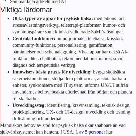
Sammanfatta artikeln med AI
Viktiga lärdomar
Olika typer av appar för psykisk hälsa:
meditations- och
stressavlastningsverktyg, teleterapi-plattformar, humör- och
symptomspårare samt kliniskt validerade SaMD-lösningar.
Centrala funktioner:
humörjournaler, telehälsa, krisstöd,
community-funktioner, personalisering, gamification,
påminnelser och schemaläggning. Vissa appar har också AI-
funktionalitet: chattbottar, rekommendationsmotorer, smart
diagnos och terapeutiska verktyg.
Innowise:s bästa praxis för utveckling:
bygga skottsäkra
säkerhetsfunktioner, stödja flera plattformar, ansluta bärbara
enheter, synkronisera med IT-system, utforma UX/UI utifrån
användarnas behov, beakta efterlevnad från början och planera
för skalbarhet.
Utvecklingssteg:
identifiering, kravinsamling, teknisk design,
projektplanering, UX- och UI-design, utveckling och testning,
driftsättning och underhåll.
Människors behov av stöd för psykisk hälsa ökar snabbare än vad
sjukvårdssystemet kan hantera. I USA,
1 av 5 personer
har