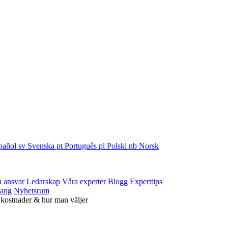
pañol
sv
Svenska
pt
Português
pl
Polski
nb
Norsk
a ansvar
Ledarskap
Våra experter
Blogg
Experttips
ang
Nyhetsrum
 kostnader & hur man väljer