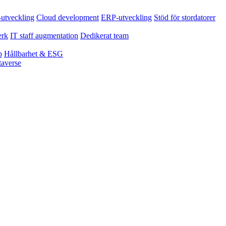
tveckling
Cloud development
ERP-utveckling
Stöd för stordatorer
erk
IT staff augmentation
Dedikerat team
p
Hållbarhet & ESG
averse