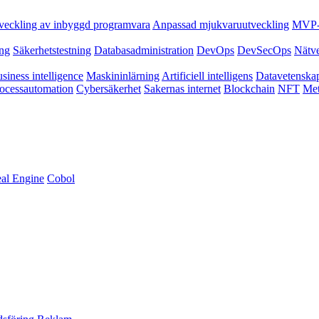
veckling av inbyggd programvara
Anpassad mjukvaruutveckling
MVP-u
ing
Säkerhetstestning
Databasadministration
DevOps
DevSecOps
Nätv
siness intelligence
Maskininlärning
Artificiell intelligens
Datavetenska
ocessautomation
Cybersäkerhet
Sakernas internet
Blockchain
NFT
Met
al Engine
Cobol