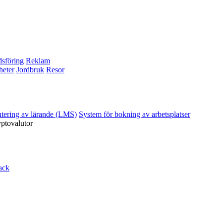
sföring
Reklam
heter
Jordbruk
Resor
ntering av lärande (LMS)
System för bokning av arbetsplatser
yptovalutor
ack