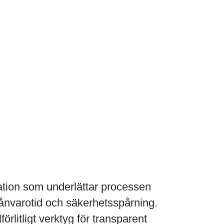
uppgifter, anställdas
ation som underlättar processen
rånvarotid och säkerhetsspårning.
örlitligt verktyg för transparent