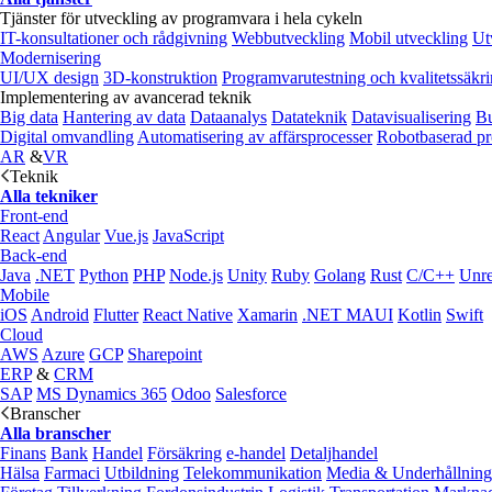
Tjänster för utveckling av programvara i hela cykeln
IT-konsultationer och rådgivning
Webbutveckling
Mobil utveckling
Ut
Modernisering
UI/UX design
3D-konstruktion
Programvarutestning och kvalitetssäkr
Implementering av avancerad teknik
Big data
Hantering av data
Dataanalys
Datateknik
Datavisualisering
Bu
Digital omvandling
Automatisering av affärsprocesser
Robotbaserad pr
AR
&
VR
Teknik
Alla tekniker
Front-end
React
Angular
Vue.js
JavaScript
Back-end
Java
.NET
Python
PHP
Node.js
Unity
Ruby
Golang
Rust
C/C++
Unre
Mobile
iOS
Android
Flutter
React Native
Xamarin
.NET MAUI
Kotlin
Swift
Cloud
AWS
Azure
GCP
Sharepoint
ERP
&
CRM
SAP
MS Dynamics 365
Odoo
Salesforce
Branscher
Alla branscher
Finans
Bank
Handel
Försäkring
e‑handel
Detaljhandel
Hälsa
Farmaci
Utbildning
Telekommunikation
Media & Underhållning