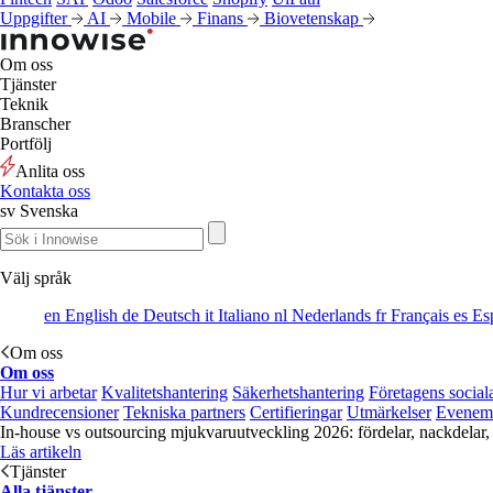
Uppgifter
AI
Mobile
Finans
Biovetenskap
Om oss
Tjänster
Teknik
Branscher
Portfölj
Anlita oss
Kontakta oss
sv
Svenska
Välj språk
en
English
de
Deutsch
it
Italiano
nl
Nederlands
fr
Français
es
Es
Om oss
Om oss
Hur vi arbetar
Kvalitetshantering
Säkerhetshantering
Företagens social
Kundrecensioner
Tekniska partners
Certifieringar
Utmärkelser
Evenem
In-house vs outsourcing mjukvaruutveckling 2026: fördelar, nackdelar,
Läs artikeln
Tjänster
Alla tjänster