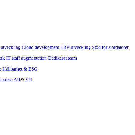
tveckling
Cloud development
ERP-utveckling
Stöd för stordatorer
erk
IT staff augmentation
Dedikerat team
p
Hållbarhet & ESG
averse
AR
&
VR