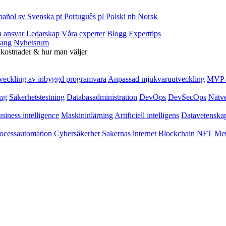
pañol
sv
Svenska
pt
Português
pl
Polski
nb
Norsk
a ansvar
Ledarskap
Våra experter
Blogg
Experttips
ang
Nyhetsrum
 kostnader & hur man väljer
veckling av inbyggd programvara
Anpassad mjukvaruutveckling
MVP-u
ing
Säkerhetstestning
Databasadministration
DevOps
DevSecOps
Nätv
siness intelligence
Maskininlärning
Artificiell intelligens
Datavetenska
ocessautomation
Cybersäkerhet
Sakernas internet
Blockchain
NFT
Met