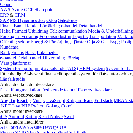
Cloud
AWS
Azure
GCP
Sharepoint
ERP
&
CRM
SAP
MS Dynamics 365
Odoo
Salesforce
Finans
Bank
Handel
Försäkring
e‑handel
Detaljhandel
Hälsa
Farmaci
Utbildning
Telekommunikation
Media & Underhållning
Företag
Tillverkning
Fordonsindustrin
Logistik
Transportation
Marknad
Offentlig sektor
Energi & Försörjningstjänster
Olja & Gas
Bygg
Fastig
Kundcase
Bank
Finans
Hälsa
Läkemedel
e‑handel
Detaljhandel
Tillverkning
Företag
Våra plattformar
System för uppföljning av sökande (ATS)
HRM-system
System för ha
Ett enhetligt AI-baserat finansiellt operativsystem för fiatvalutor och kr
Läs fallstudie
Anlita dedikerade utvecklare
IT staff augmentation
Dedikerade team
Offshore-utvecklare
Anlita webbutvecklare
Angular
React.js
Vue.js
JavaScript
Ruby on Rails
Full stack
MEAN st
.NET
Java
PHP
Python
Golang
Cobol
Anlita mobilutvecklare
iOS
Android
Kotlin
React Native
Swift
Anlita andra ingenjörer
AI
Cloud
AWS
Azure
DevOps
QA
Fintech
SAP
Odoo
Salesforce
Shopify
UiPath