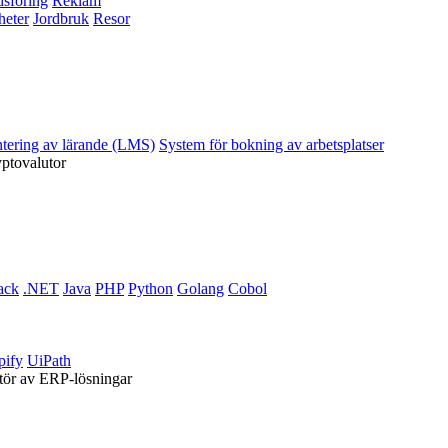
sföring
Reklam
heter
Jordbruk
Resor
ntering av lärande (LMS)
System för bokning av arbetsplatser
yptovalutor
ack
.NET
Java
PHP
Python
Golang
Cobol
pify
UiPath
ntör av ERP-lösningar