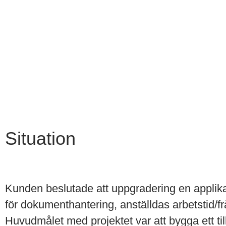
användare att enkelt spåra dokumenthanterings
arbetstid och säkerhet.
Situation
Kunden beslutade att
uppgradering
en applik
för dokumenthantering, anställdas arbetstid/f
Huvudmålet med projektet var att bygga ett tillf