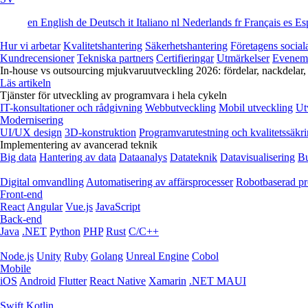
en
English
de
Deutsch
it
Italiano
nl
Nederlands
fr
Français
es
Es
Hur vi arbetar
Kvalitetshantering
Säkerhetshantering
Företagens social
Kundrecensioner
Tekniska partners
Certifieringar
Utmärkelser
Evenem
In-house vs outsourcing mjukvaruutveckling 2026: fördelar, nackdelar,
Läs artikeln
Tjänster för utveckling av programvara i hela cykeln
IT-konsultationer och rådgivning
Webbutveckling
Mobil utveckling
Ut
Modernisering
UI/UX design
3D-konstruktion
Programvarutestning och kvalitetssäkr
Implementering av avancerad teknik
Big data
Hantering av data
Dataanalys
Datateknik
Datavisualisering
Bu
Digital omvandling
Automatisering av affärsprocesser
Robotbaserad pr
Front-end
React
Angular
Vue.js
JavaScript
Back-end
Java
.NET
Python
PHP
Rust
C/C++
Node.js
Unity
Ruby
Golang
Unreal Engine
Cobol
Mobile
iOS
Android
Flutter
React Native
Xamarin
.NET MAUI
Swift
Kotlin