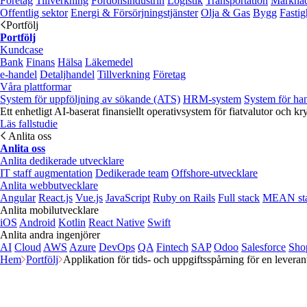
Företag
Tillverkning
Fordonsindustrin
Logistik
Transportation
Marknad
Offentlig sektor
Energi & Försörjningstjänster
Olja & Gas
Bygg
Fastig
Portfölj
Portfölj
Kundcase
Bank
Finans
Hälsa
Läkemedel
e‑handel
Detaljhandel
Tillverkning
Företag
Våra plattformar
System för uppföljning av sökande (ATS)
HRM-system
System för ha
Ett enhetligt AI-baserat finansiellt operativsystem för fiatvalutor och kr
Läs fallstudie
Anlita oss
Anlita oss
Anlita dedikerade utvecklare
IT staff augmentation
Dedikerade team
Offshore-utvecklare
Anlita webbutvecklare
Angular
React.js
Vue.js
JavaScript
Ruby on Rails
Full stack
MEAN st
Anlita mobilutvecklare
iOS
Android
Kotlin
React Native
Swift
Anlita andra ingenjörer
AI
Cloud
AWS
Azure
DevOps
QA
Fintech
SAP
Odoo
Salesforce
Sho
Hem
Portfölj
Applikation för tids- och uppgiftsspårning för en levera