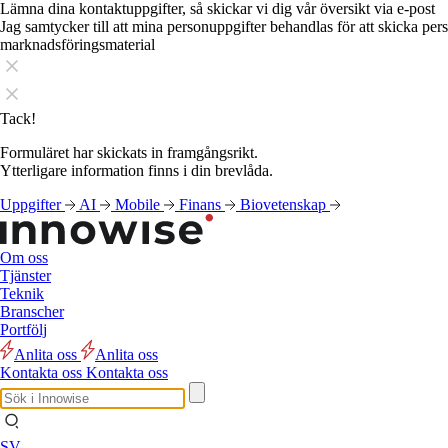
Lämna dina kontaktuppgifter, så skickar vi dig vår översikt via e-post
Jag samtycker till att mina personuppgifter behandlas för att skicka pe
marknadsföringsmaterial
Tack!
Formuläret har skickats in framgångsrikt.
Ytterligare information finns i din brevlåda.
Uppgifter
AI
Mobile
Finans
Biovetenskap
Om oss
Tjänster
Teknik
Branscher
Portfölj
Anlita oss
Anlita oss
Kontakta oss
Kontakta oss
SV