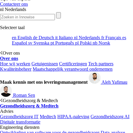
Contacteer ons
nl
Nederlands
Selecteer taal
en
English
de
Deutsch
it
Italiano
nl
Nederlands
fr
Français
es
Español
sv
Svenska
pt
Português
pl
Polski
nb
Norsk
Over ons
Over ons
Hoe wij werken
Getuigenissen
Certificeringen
Tech partners
Kwaliteitsbeheer
Maatschappelijk verantwoord ondernemen
Maak kennis met ons leveringsmanagement
Aleh Yafimau
Roman Sen
Gezondheidszorg & Medtech
Gezondheidszorg & Medtech
Advies
Gezondheidszorg IT
Medtech
HIPAA-naleving
Gezondheidszorg AI
Digitale transformatie
Engineering diensten
Ontwikkeling van software voor de gezondheidszorg
Data-analyse