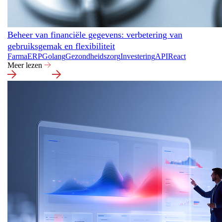
Beheer van financiële gegevens: verbetering van
gebruiksgemak en flexibiliteit
Farma
ERP
Golang
Gezondheidszorg
Investering
API
React
Meer lezen