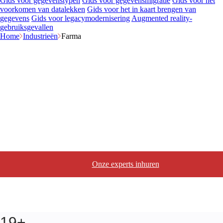
Gids voor gegevenstypen
Gids voor gegevensmigratie
Gids voor het
voorkomen van datalekken
Gids voor het in kaart brengen van
gegevens
Gids voor legacymodernisering
Augmented reality-
gebruiksgevallen
Home
Industrieën
Farma
Softwareontwikkelingsbedrijf
voor de farmaceutische sector
Implementeer, integreer en innoveer met onze op maat gemaakte
diensten voor de ontwikkeling van farmaceutische software. We
leveren holistische oplossingen om de efficiëntie van uw bedrijf te
maximaliseren, van het herzien van R&D-processen tot het
implementeren van technologie voor dagelijkse workflows.
Onze experts inhuren
19+