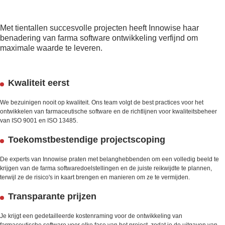
Met tientallen succesvolle projecten heeft Innowise haar
benadering van farma software ontwikkeling verfijnd om
maximale waarde te leveren.
Kwaliteit eerst
We bezuinigen nooit op kwaliteit. Ons team volgt de best practices voor het
ontwikkelen van farmaceutische software en de richtlijnen voor kwaliteitsbeheer
van ISO 9001 en ISO 13485.
Toekomstbestendige projectscoping
De experts van Innowise praten met belanghebbenden om een volledig beeld te
krijgen van de farma softwaredoelstellingen en de juiste reikwijdte te plannen,
terwijl ze de risico's in kaart brengen en manieren om ze te vermijden.
Transparante prijzen
Je krijgt een gedetailleerde kostenraming voor de ontwikkeling van
farmaceutische software voor elke fase van het project, zodat je de uitgaven van