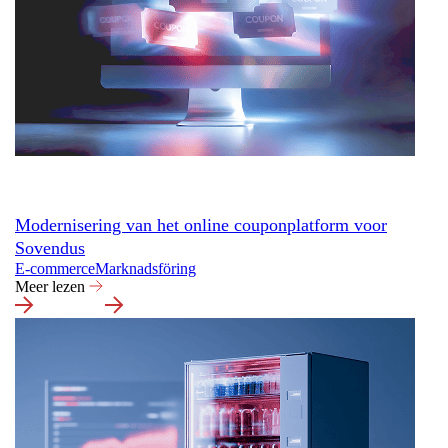
Modernisering van het online couponplatform voor
Sovendus
E-commerce
Marknadsföring
Meer lezen