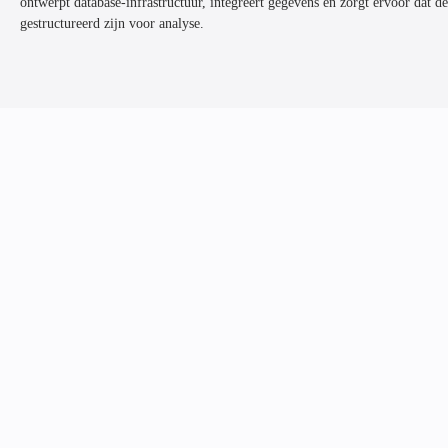
ontwerpt database-infrastructuur, integreert gegevens en zorgt ervoor dat d
gestructureerd zijn voor analyse.
/03
/03