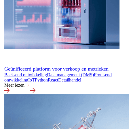
Geünificeerd platform voor verkoop en metrieken
Back-end ontwikkeling
Data management (DMS)
Front-end
ontwikkeling
IoT
Python
React
Detailhandel
Meer lezen