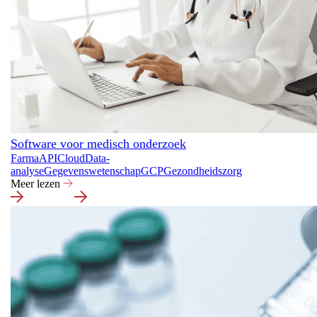
Software voor medisch onderzoek
Farma
API
Cloud
Data-
analyse
Gegevenswetenschap
GCP
Gezondheidszorg
Meer lezen