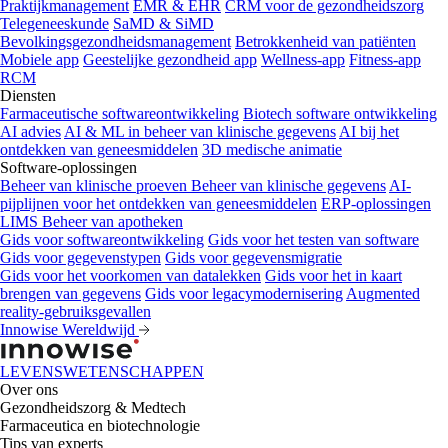
Praktijkmanagement
EMR & EHR
CRM voor de gezondheidszorg
Telegeneeskunde
SaMD & SiMD
Bevolkingsgezondheidsmanagement
Betrokkenheid van patiënten
Mobiele app
Geestelijke gezondheid app
Wellness-app
Fitness-app
RCM
Diensten
Farmaceutische softwareontwikkeling
Biotech software ontwikkeling
AI advies
AI & ML in beheer van klinische gegevens
AI bij het
ontdekken van geneesmiddelen
3D medische animatie
Software-oplossingen
Beheer van klinische proeven
Beheer van klinische gegevens
AI-
pijplijnen voor het ontdekken van geneesmiddelen
ERP-oplossingen
LIMS
Beheer van apotheken
Gids voor softwareontwikkeling
Gids voor het testen van software
Gids voor gegevenstypen
Gids voor gegevensmigratie
Gids voor het voorkomen van datalekken
Gids voor het in kaart
brengen van gegevens
Gids voor legacymodernisering
Augmented
reality-gebruiksgevallen
Innowise Wereldwijd
LEVENSWETENSCHAPPEN
Over ons
Gezondheidszorg & Medtech
Farmaceutica en biotechnologie
Tips van experts