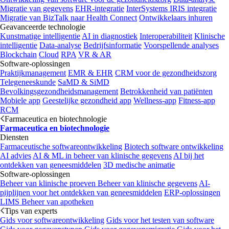
Migratie van gegevens
EHR-integratie
InterSystems IRIS integratie
Migratie van BizTalk naar Health Connect
Ontwikkelaars inhuren
Geavanceerde technologie
Kunstmatige intelligentie
AI in diagnostiek
Interoperabiliteit
Klinische
intelligentie
Data-analyse
Bedrijfsinformatie
Voorspellende analyses
Blockchain
Cloud
RPA
VR & AR
Software-oplossingen
Praktijkmanagement
EMR & EHR
CRM voor de gezondheidszorg
Telegeneeskunde
SaMD & SiMD
Bevolkingsgezondheidsmanagement
Betrokkenheid van patiënten
Mobiele app
Geestelijke gezondheid app
Wellness-app
Fitness-app
RCM
Farmaceutica en biotechnologie
Farmaceutica en biotechnologie
Diensten
Farmaceutische softwareontwikkeling
Biotech software ontwikkeling
AI advies
AI & ML in beheer van klinische gegevens
AI bij het
ontdekken van geneesmiddelen
3D medische animatie
Software-oplossingen
Beheer van klinische proeven
Beheer van klinische gegevens
AI-
pijplijnen voor het ontdekken van geneesmiddelen
ERP-oplossingen
LIMS
Beheer van apotheken
Tips van experts
Gids voor softwareontwikkeling
Gids voor het testen van software