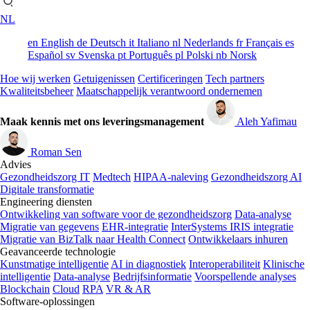
NL
en
English
de
Deutsch
it
Italiano
nl
Nederlands
fr
Français
es
Español
sv
Svenska
pt
Português
pl
Polski
nb
Norsk
Hoe wij werken
Getuigenissen
Certificeringen
Tech partners
Kwaliteitsbeheer
Maatschappelijk verantwoord ondernemen
Maak kennis met ons leveringsmanagement
Aleh Yafimau
Roman Sen
Advies
Gezondheidszorg IT
Medtech
HIPAA-naleving
Gezondheidszorg AI
Digitale transformatie
Engineering diensten
Ontwikkeling van software voor de gezondheidszorg
Data-analyse
Migratie van gegevens
EHR-integratie
InterSystems IRIS integratie
Migratie van BizTalk naar Health Connect
Ontwikkelaars inhuren
Geavanceerde technologie
Kunstmatige intelligentie
AI in diagnostiek
Interoperabiliteit
Klinische
intelligentie
Data-analyse
Bedrijfsinformatie
Voorspellende analyses
Blockchain
Cloud
RPA
VR & AR
Software-oplossingen