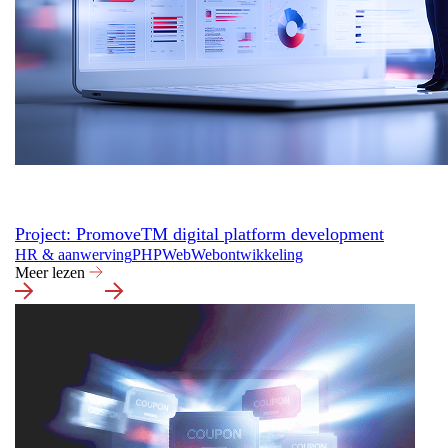
Project: PromoveTM digital platform development
HR & aanwerving
PHP
Web
Webontwikkeling
Meer lezen