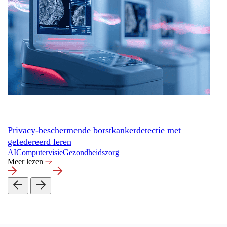
Privacy-beschermende borstkankerdetectie met
gefedereerd leren
AI
Computervisie
Gezondheidszorg
Meer lezen