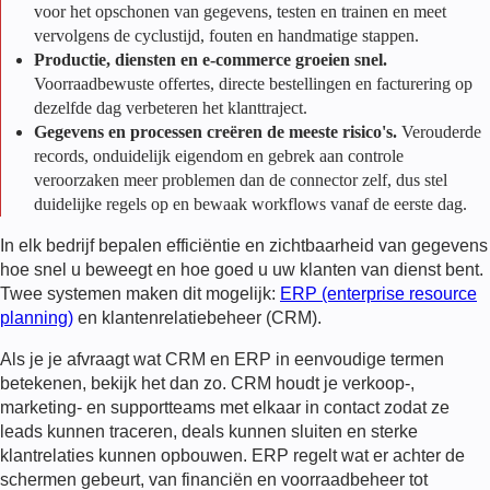
voor het opschonen van gegevens, testen en trainen en meet
vervolgens de cyclustijd, fouten en handmatige stappen.
Productie, diensten en e-commerce groeien snel.
Voorraadbewuste offertes, directe bestellingen en facturering op
dezelfde dag verbeteren het klanttraject.
Gegevens en processen creëren de meeste risico's.
Verouderde
records, onduidelijk eigendom en gebrek aan controle
veroorzaken meer problemen dan de connector zelf, dus stel
duidelijke regels op en bewaak workflows vanaf de eerste dag.
In elk bedrijf bepalen efficiëntie en zichtbaarheid van gegevens
hoe snel u beweegt en hoe goed u uw klanten van dienst bent.
Twee systemen maken dit mogelijk:
ERP (enterprise resource
planning)
en klantenrelatiebeheer (CRM).
Als je je afvraagt wat CRM en ERP in eenvoudige termen
betekenen, bekijk het dan zo. CRM houdt je verkoop-,
marketing- en supportteams met elkaar in contact zodat ze
leads kunnen traceren, deals kunnen sluiten en sterke
klantrelaties kunnen opbouwen. ERP regelt wat er achter de
schermen gebeurt, van financiën en voorraadbeheer tot