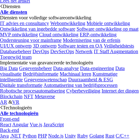
Lees het artikel
Diensten
Alle diensten
Diensten voor volledige softwareontwikkeling
IT advies en consultancy
Webontwikkeling
Mobiele ontwikkeling
Ontwikkeling van ingebedde software
Software ontwikkeling op maat
MVP ontwikkeling
Cloud ontwikkeling
ERP-ontwikkeling
Ondersteuning voor mainframe
Modernisering van de erfenis
UI/UX ontwerp
3D ontwerp
Software testen en QA
Veiligheidstests
Databasebeheer
DevOps
DevSecOps
Netwerk
IT Staff Augmentation
Toegewijd team
Implementatie van geavanceerde technologieën
Big Data
Gegevensbeheer
Data-analyse
Data-engineering
Data
visualisatie
Bedrijfsinformatie
Machinaal leren
Kunstmatige
intelligentie
Gegevenswetenschap
Duurzaamheid & ESG
Digitale transformatie
Automatisering van bedrijfsprocessen
Robotische procesautomatisering
Cyberbeveiliging
Internet der dingen
Blockchain
NFT
Metaverse
AR
&
VR
Technologieën
Alle technologieën
Front-end
React
Angular
Vue.js
JavaScript
Back-end
Java
.NET
Python
PHP
Node.js
Unity
Ruby
Golang
Rust
C/C++