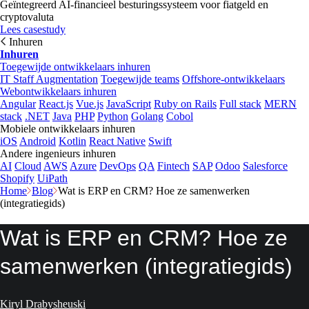
Geïntegreerd AI-financieel besturingssysteem voor fiatgeld en
cryptovaluta
Lees casestudy
Inhuren
Inhuren
Toegewijde ontwikkelaars inhuren
IT Staff Augmentation
Toegewijde teams
Offshore-ontwikkelaars
Webontwikkelaars inhuren
Angular
React.js
Vue.js
JavaScript
Ruby on Rails
Full stack
MERN
stack
.NET
Java
PHP
Python
Golang
Cobol
Mobiele ontwikkelaars inhuren
iOS
Android
Kotlin
React Native
Swift
Andere ingenieurs inhuren
AI
Cloud
AWS
Azure
DevOps
QA
Fintech
SAP
Odoo
Salesforce
Shopify
UiPath
Home
Blog
Wat is ERP en CRM? Hoe ze samenwerken
(integratiegids)
Wat is ERP en CRM? Hoe ze
samenwerken (integratiegids)
Kiryl Drabysheuski