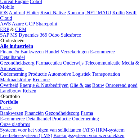
Unreal Engine
Cobol
Mobile
iOS
Android
Flutter
React Native
Xamarin
.NET MAUI
Kotlin
Swift
Cloud
AWS
Azure
GCP
Sharepoint
ERP
&
CRM
SAP
MS Dynamics 365
Odoo
Salesforce
Industrieën
Alle industrieën
Financiën
Bankwezen
Handel
Verzekeringen
E-commerce
Detailhandel
Gezondheidszorg
Farmaceutica
Onderwijs
Telecommunicatie
Media &
Amusement
Onderneming
Productie
Automotive
Logistiek
Transportation
Marknadsföring
Reclame
Overheid
Energie & Nutsbedrijven
Olie & gas
Bouw
Onroerend goed
Landbouw
Reizen
Portfolio
Portfolio
Cases
Bankwezen
Financiën
Gezondheidszorg
Farma
E-commerce
Detailhandel
Productie
Onderneming
Onze platforms
Systeem voor het volgen van sollicitanten (ATS)
HRM-systeem
Leerbeheersysteem (LMS)
Boekingssysteem voor werkplekken