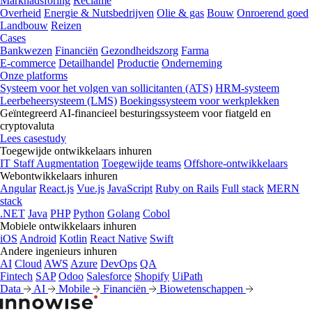
Marknadsföring
Reclame
Overheid
Energie & Nutsbedrijven
Olie & gas
Bouw
Onroerend goed
Landbouw
Reizen
Cases
Bankwezen
Financiën
Gezondheidszorg
Farma
E-commerce
Detailhandel
Productie
Onderneming
Onze platforms
Systeem voor het volgen van sollicitanten (ATS)
HRM-systeem
Leerbeheersysteem (LMS)
Boekingssysteem voor werkplekken
Geïntegreerd AI-financieel besturingssysteem voor fiatgeld en
cryptovaluta
Lees casestudy
Toegewijde ontwikkelaars inhuren
IT Staff Augmentation
Toegewijde teams
Offshore-ontwikkelaars
Webontwikkelaars inhuren
Angular
React.js
Vue.js
JavaScript
Ruby on Rails
Full stack
MERN
stack
.NET
Java
PHP
Python
Golang
Cobol
Mobiele ontwikkelaars inhuren
iOS
Android
Kotlin
React Native
Swift
Andere ingenieurs inhuren
AI
Cloud
AWS
Azure
DevOps
QA
Fintech
SAP
Odoo
Salesforce
Shopify
UiPath
Data
AI
Mobile
Financiën
Biowetenschappen