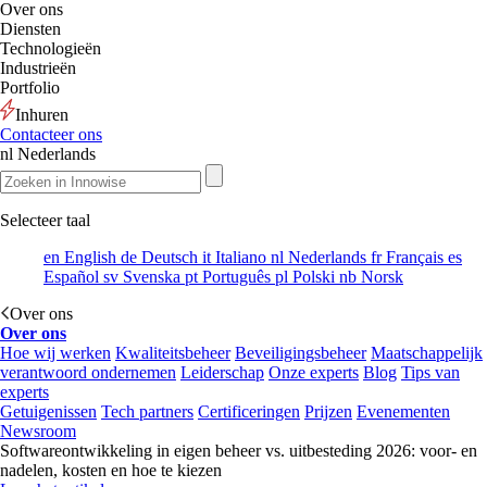
Over ons
Diensten
Technologieën
Industrieën
Portfolio
Inhuren
Contacteer ons
nl
Nederlands
Selecteer taal
en
English
de
Deutsch
it
Italiano
nl
Nederlands
fr
Français
es
Español
sv
Svenska
pt
Português
pl
Polski
nb
Norsk
Over ons
Over ons
Hoe wij werken
Kwaliteitsbeheer
Beveiligingsbeheer
Maatschappelijk
verantwoord ondernemen
Leiderschap
Onze experts
Blog
Tips van
experts
Getuigenissen
Tech partners
Certificeringen
Prijzen
Evenementen
Newsroom
Softwareontwikkeling in eigen beheer vs. uitbesteding 2026: voor- en
nadelen, kosten en hoe te kiezen