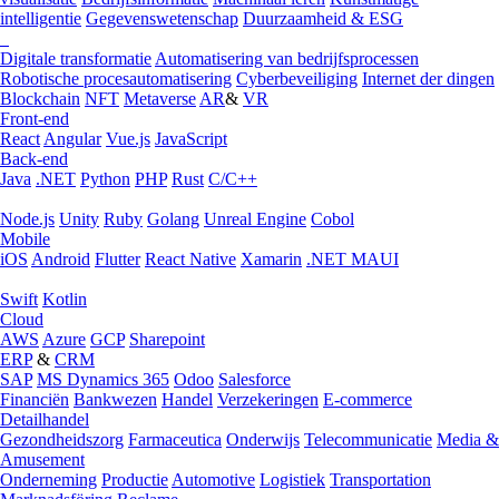
intelligentie
Gegevenswetenschap
Duurzaamheid & ESG
Digitale transformatie
Automatisering van bedrijfsprocessen
Robotische procesautomatisering
Cyberbeveiliging
Internet der dingen
Blockchain
NFT
Metaverse
AR
&
VR
Front-end
React
Angular
Vue.js
JavaScript
Back-end
Java
.NET
Python
PHP
Rust
C/C++
Node.js
Unity
Ruby
Golang
Unreal Engine
Cobol
Mobile
iOS
Android
Flutter
React Native
Xamarin
.NET MAUI
Swift
Kotlin
Cloud
AWS
Azure
GCP
Sharepoint
ERP
&
CRM
SAP
MS Dynamics 365
Odoo
Salesforce
Financiën
Bankwezen
Handel
Verzekeringen
E-commerce
Detailhandel
Gezondheidszorg
Farmaceutica
Onderwijs
Telecommunicatie
Media &
Amusement
Onderneming
Productie
Automotive
Logistiek
Transportation