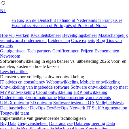
NL
en
English
de
Deutsch
it
Italiano
nl
Nederlands
fr
Français
es
Español
sv
Svenska
pt
Português
pl
Polski
nb
Norsk
Hoe wij werken
Kwaliteitsbeheer
Beveiligingsbeheer
Maatschappelijk
verantwoord ondernemen
Leiderschap
Onze experts
Blog
Tips van
experts
Getuigenissen
Tech partners
Certificeringen
Prijzen
Evenementen
Newsroom
Softwareontwikkeling in eigen beheer vs. uitbesteding 2026: voor- en
nadelen, kosten en hoe te kiezen
Lees het artikel
Diensten voor volledige softwareontwikkeling
IT advies en consultancy
Webontwikkeling
Mobiele ontwikkeling
Ontwikkeling van ingebedde software
Software ontwikkeling op maat
MVP ontwikkeling
Cloud ontwikkeling
ERP-ontwikkeling
Ondersteuning voor mainframe
Modernisering van de erfenis
UI/UX ontwerp
3D ontwerp
Software testen en QA
Veiligheidstests
Databasebeheer
DevOps
DevSecOps
Netwerk
IT Staff Augmentation
Toegewijd team
Implementatie van geavanceerde technologieën
Big Data
Gegevensbeheer
Data-analyse
Data-engineering
Data
visualisatie
Bedrijfsinformatie
Machinaal leren
Kunstmatige