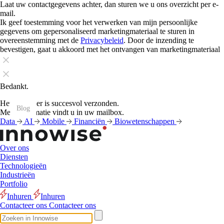
Laat uw contactgegevens achter, dan sturen we u ons overzicht per e-
mail.
Ik geef toestemming voor het verwerken van mijn persoonlijke
gegevens om gepersonaliseerd marketingmateriaal te sturen in
overeenstemming met de
Privacybeleid
. Door de inzending te
bevestigen, gaat u akkoord met het ontvangen van marketingmateriaal
Bedankt.
Het formulier is succesvol verzonden.
Blog
Blog
Blog
Blog
Blog
Blog
Blog
Blog
Blog
Blog
Blog
Blog
Meer informatie vindt u in uw mailbox.
Data
AI
Mobile
Financiën
Biowetenschappen
Over ons
Diensten
Technologieën
Industrieën
Portfolio
Inhuren
Inhuren
Contacteer ons
Contacteer ons