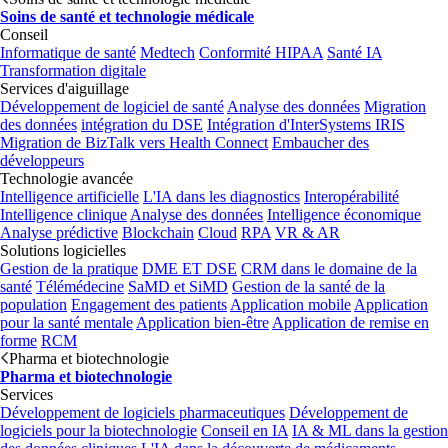
Soins de santé et technologie médicale
Conseil
Informatique de santé
Medtech
Conformité HIPAA
Santé IA
Transformation digitale
Services d'aiguillage
Développement de logiciel de santé
Analyse des données
Migration
des données
intégration du DSE
Intégration d'InterSystems IRIS
Migration de BizTalk vers Health Connect
Embaucher des
développeurs
Technologie avancée
Intelligence artificielle
L'IA dans les diagnostics
Interopérabilité
Intelligence clinique
Analyse des données
Intelligence économique
Analyse prédictive
Blockchain
Cloud
RPA
VR & AR
Solutions logicielles
Gestion de la pratique
DME ET DSE
CRM dans le domaine de la
santé
Télémédecine
SaMD et SiMD
Gestion de la santé de la
population
Engagement des patients
Application mobile
Application
pour la santé mentale
Application bien-être
Application de remise en
forme
RCM
Pharma et biotechnologie
Pharma et biotechnologie
Services
Développement de logiciels pharmaceutiques
Développement de
logiciels pour la biotechnologie
Conseil en IA
IA & ML dans la gestion