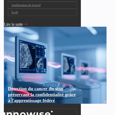
Amélioration du logiciel
Swift
Lire la suite
Détection du cancer du sein
préservant la confidentialité grâce
à l'apprentissage fédéré
IA