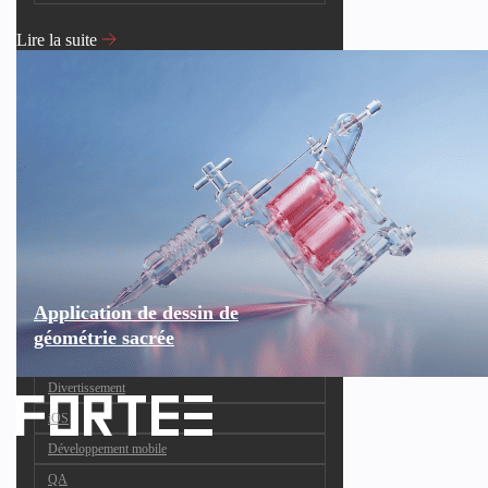
Lire la suite
Application de dessin de
géométrie sacrée
Divertissement
iOS
Développement mobile
QA