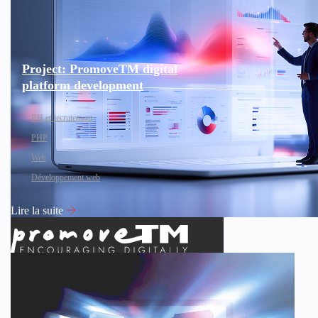
Project: PromoveTM digital
platform development
RH et recrutement
PHP
Web
Développement web
Lire la suite