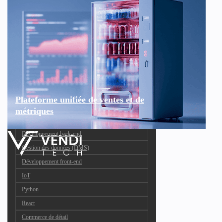
Plateforme unifiée de ventes et de
métriques
Développement back-end
Gestion des données (DMS)
Développement front-end
IoT
Python
React
Commerce de détail