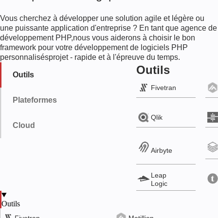
Vous cherchez à développer une solution agile et légère ou
une puissante application d'entreprise ? En tant que
agence de
développement PHP,
nous vous aiderons à choisir le bon
framework pour votre
développement de logiciels PHP
personnalisés
projet - rapide et à l'épreuve du temps.
Outils
Outils
Fivetran
Plateformes
Qlik
Cloud
Airbyte
Leap
Logic
Outils
Snowflake
Azure
Fivetran
Matillion