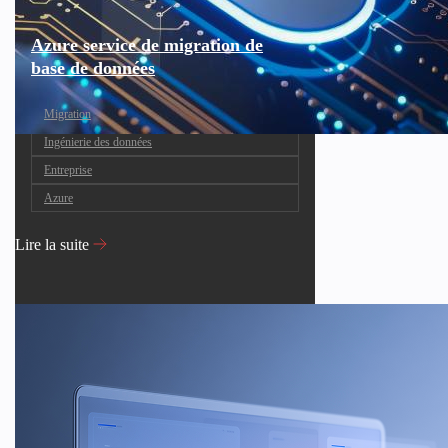
Azure service de migration de
base de données
Migration
Ingénierie des données
Entreprise
Azure
Lire la suite