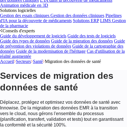
des données cliniques
L'IA dans la découverte de médicaments
Animation médicale en 3D
Solutions logicielles
Gestion des essais cliniques
Gestion des données cliniques
Pipelines
d'IA pour la découverte de médicaments
Solutions ERP
LIMS
Gestion
de la pharmacie
Conseils d'experts
Guide du développement de logiciels
Guide des tests de logiciels
Guide des types de données
Guide de la migration des données
Guide
de prévention des violations de données
Guide de la cartographie des
données
Guide de la modernisation de l'héritage
Cas d'utilisation de la
réalité augmentée
Accueil
Secteurs
Santé
Migration des données de santé
Services de migration des
données de santé
Déplacez, protégez et optimisez vos données de santé avec
Innowise. De la migration des données EMR à la transition
vers le cloud, nous gérons l'ensemble du processus
(planification, transfert, validation et tests) tout en garantissant
la conformité et la sécurité 100%.