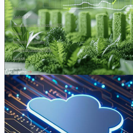
Migration
Analyse d'entreprise
Automatisation des processus (BPA)
Cloud
Ingénierie des données
Gestion des données (DMS)
Écologie
Lire la suite