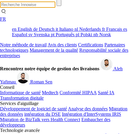
FR
en
English
de
Deutsch
it
Italiano
nl
Nederlands
fr
Français
es
Español
sv
Svenska
pt
Português
pl
Polski
nb
Norsk
Notre méthode de travail
Avis des clients
Certifications
Partenaires
technologiques
Management de la qualité
Responsabilité sociale des
entreprises
Rencontrez notre équipe de gestion des livraisons
Aleh
Yafimau
Roman Sen
Conseil
Informatique de santé
Medtech
Conformité HIPAA
Santé IA
Transformation digitale
Services d'aiguillage
Développement de logiciel de santé
Analyse des données
Migration
des données
intégration du DSE
Intégration d'InterSystems IRIS
Migration de BizTalk vers Health Connect
Embaucher des
développeurs
Technologie avancée