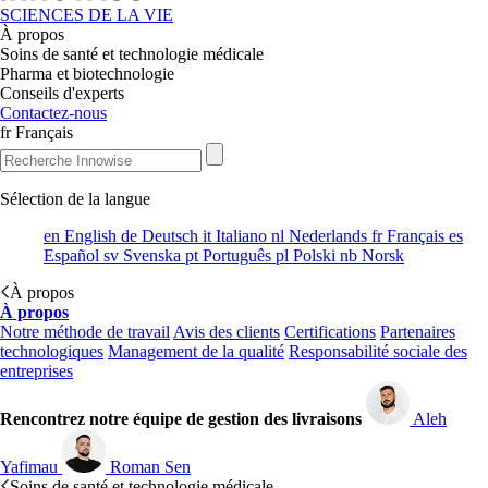
SCIENCES DE LA VIE
À propos
Soins de santé et technologie médicale
Pharma et biotechnologie
Conseils d'experts
Contactez-nous
fr
Français
Sélection de la langue
en
English
de
Deutsch
it
Italiano
nl
Nederlands
fr
Français
es
Español
sv
Svenska
pt
Português
pl
Polski
nb
Norsk
À propos
À propos
Notre méthode de travail
Avis des clients
Certifications
Partenaires
technologiques
Management de la qualité
Responsabilité sociale des
entreprises
Rencontrez notre équipe de gestion des livraisons
Aleh
Yafimau
Roman Sen
Soins de santé et technologie médicale