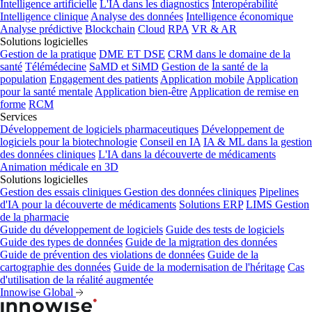
Intelligence artificielle
L'IA dans les diagnostics
Interopérabilité
Intelligence clinique
Analyse des données
Intelligence économique
Analyse prédictive
Blockchain
Cloud
RPA
VR & AR
Solutions logicielles
Gestion de la pratique
DME ET DSE
CRM dans le domaine de la
santé
Télémédecine
SaMD et SiMD
Gestion de la santé de la
population
Engagement des patients
Application mobile
Application
pour la santé mentale
Application bien-être
Application de remise en
forme
RCM
Services
Développement de logiciels pharmaceutiques
Développement de
logiciels pour la biotechnologie
Conseil en IA
IA & ML dans la gestion
des données cliniques
L'IA dans la découverte de médicaments
Animation médicale en 3D
Solutions logicielles
Gestion des essais cliniques
Gestion des données cliniques
Pipelines
d'IA pour la découverte de médicaments
Solutions ERP
LIMS
Gestion
de la pharmacie
Guide du développement de logiciels
Guide des tests de logiciels
Guide des types de données
Guide de la migration des données
Guide de prévention des violations de données
Guide de la
cartographie des données
Guide de la modernisation de l'héritage
Cas
d'utilisation de la réalité augmentée
Innowise Global