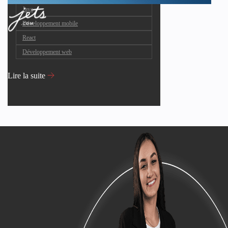
Java
Développement mobile
React
Développement web
Lire la suite