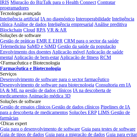
IRIS
Migração do BizTalk para o Health Connect
Contratar
programadores
Tecnologia avançada
Inteligência artificial
IA no diagnóstico
Interoperabilidade
Inteligência
clínica
Análise de dados
Inteligência empresarial
Análise preditiva
Blockchain
Cloud
RPA
VR & AR
Soluções de software
Gestão de práticas
EMR E EHR
CRM para o sector da saúde
Telemedicina
SaMD e SiMD
Gestão da saúde da população
Envolvimento dos doentes
Aplicação móvel
Aplicação de saúde
mental
Aplicação de bem-estar
Aplicação de fitness
RCM
Farmacêutica e Biotecnologia
Farmacêutica e Biotecnologia
Serviços
Desenvolvimento de software para o sector farmacêutico
Desenvolvimento de software para biotecnologia
Consultoria em IA
IA & ML na gestão de dados clínicos
IA na descoberta de
medicamentos
Animação médica 3D
Soluções de software
Gestão de ensaios clínicos
Gestão de dados clínicos
Pipelines de IA
para a descoberta de medicamentos
Soluções ERP
LIMS
Gestão de
farmácias
Dicas expert
Guia para o desenvolvimento de software
Guia para testes de software
Guia de tipos de dados
Guia para a migração de dados
Guia para evitar