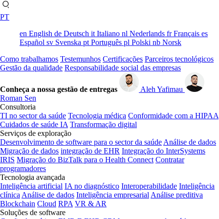
PT
en
English
de
Deutsch
it
Italiano
nl
Nederlands
fr
Français
es
Español
sv
Svenska
pt
Português
pl
Polski
nb
Norsk
Como trabalhamos
Testemunhos
Certificações
Parceiros tecnológicos
Gestão da qualidade
Responsabilidade social das empresas
Conheça a nossa gestão de entregas
Aleh Yafimau
Roman Sen
Consultoria
TI no sector da saúde
Tecnologia médica
Conformidade com a HIPAA
Cuidados de saúde IA
Transformação digital
Serviços de exploração
Desenvolvimento de software para o sector da saúde
Análise de dados
Migração de dados
integração de EHR
Integração do InterSystems
IRIS
Migração do BizTalk para o Health Connect
Contratar
programadores
Tecnologia avançada
Inteligência artificial
IA no diagnóstico
Interoperabilidade
Inteligência
clínica
Análise de dados
Inteligência empresarial
Análise preditiva
Blockchain
Cloud
RPA
VR & AR
Soluções de software