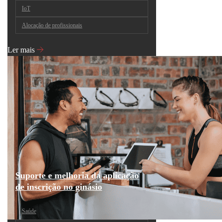
IoT
Alocação de profissionais
Ler mais
Suporte e melhoria da aplicação
de inscrição no ginásio
Saúde