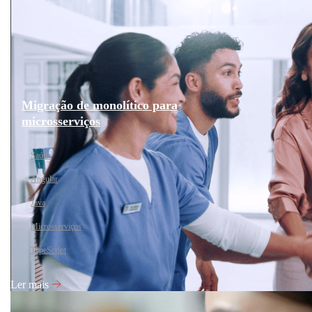
Migração de monolítico para
microsserviços
Saúde
Angular
Java
Microsserviços
TypeScript
Ler mais