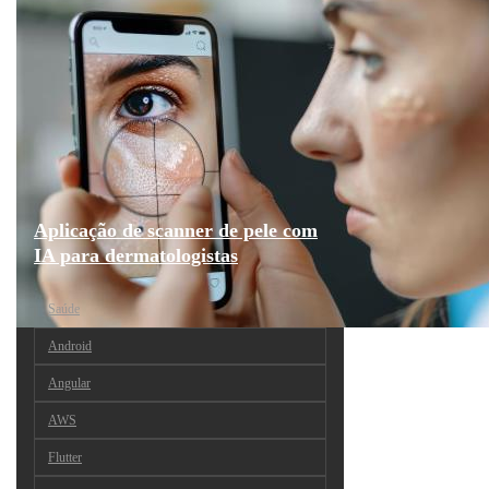
Aplicação de scanner de pele com
IA para dermatologistas
Saúde
Android
Angular
AWS
Flutter