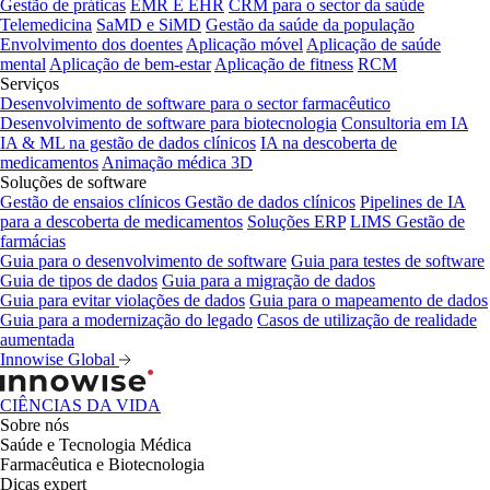
Gestão de práticas
EMR E EHR
CRM para o sector da saúde
Telemedicina
SaMD e SiMD
Gestão da saúde da população
Envolvimento dos doentes
Aplicação móvel
Aplicação de saúde
mental
Aplicação de bem-estar
Aplicação de fitness
RCM
Serviços
Desenvolvimento de software para o sector farmacêutico
Desenvolvimento de software para biotecnologia
Consultoria em IA
IA & ML na gestão de dados clínicos
IA na descoberta de
medicamentos
Animação médica 3D
Soluções de software
Gestão de ensaios clínicos
Gestão de dados clínicos
Pipelines de IA
para a descoberta de medicamentos
Soluções ERP
LIMS
Gestão de
farmácias
Guia para o desenvolvimento de software
Guia para testes de software
Guia de tipos de dados
Guia para a migração de dados
Guia para evitar violações de dados
Guia para o mapeamento de dados
Guia para a modernização do legado
Casos de utilização de realidade
aumentada
Innowise Global
CIÊNCIAS DA VIDA
Sobre nós
Saúde e Tecnologia Médica
Farmacêutica e Biotecnologia
Dicas expert