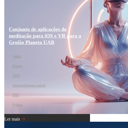
Conjunto de aplicações de
meditação para iOS e VR para a
Grožio Planeta UAB
Saúde
Django
AWS
Desenvolvimento móvel
PHP
Python
Ler mais