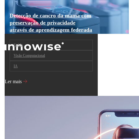
Detecção de cancro da mama com
preservação de privacidade
através de aprendizagem federada
Saúde
Visão Computacional
IA
Ler mais