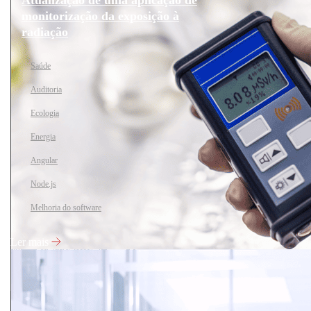
Atualização de uma aplicação de
monitorização da exposição à
radiação
Saúde
Auditoria
Ecologia
Energia
Angular
Node.js
Melhoria do software
Ler mais