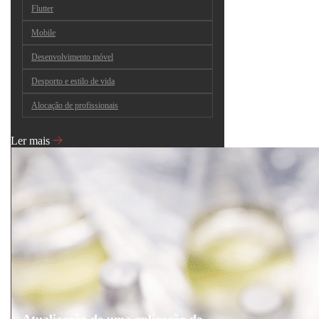
Flutter
Mobile
Desenvolvimento móvel
Desporto e estilo de vida
Alocação de profissionais
Ler mais