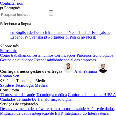
Contactar-nos
pt
Português
Selecionar a língua
en
English
de
Deutsch
it
Italiano
nl
Nederlands
fr
Français
es
Español
sv
Svenska
pt
Português
pl
Polski
nb
Norsk
Sobre nós
Sobre nós
Como trabalhamos
Testemunhos
Certificações
Parceiros tecnológicos
Gestão da qualidade
Responsabilidade social das empresas
Conheça a nossa gestão de entregas
Aleh Yafimau
Roman Sen
Saúde e Tecnologia Médica
Saúde e Tecnologia Médica
Consultoria
TI no sector da saúde
Tecnologia médica
Conformidade com a HIPAA
Cuidados de saúde IA
Transformação digital
Serviços de exploração
Desenvolvimento de software para o sector da saúde
Análise de dados
Migração de dados
integração de EHR
Integração do InterSystems