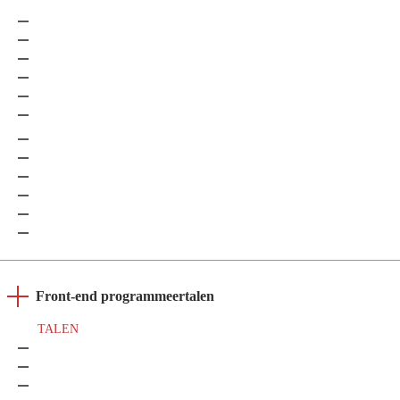
.NET
Java
Python
Node
PHP
Go
Rust
C/C++
Unity
Ruby
Unreal Engine
Cobol
Front-end programmeertalen
TALEN
HTML
CSS
JavaScript