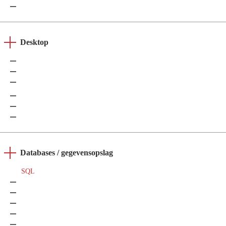
.NET MAUI
Desktop
C++
Qt
C#
WPF
Objective-C
Python
Databases / gegevensopslag
SQL
Microsoft SQL Server
MySQL
Azure SQL
Oracle
PostgreSQL