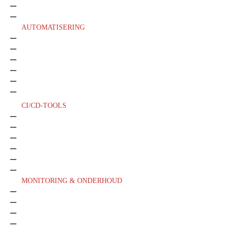
Openshift
Apache Mesos
AUTOMATISERING
Ansible
Puppet
Chef
Saltstack
HashiCorp Terraform
HashiCorp Packer
CI/CD-TOOLS
AWS Developer tools
Azure DevOps
Google Developer Tools
CI/CD
Jenkins
TC
MONITORING & ONDERHOUD
Zabbix
Nagios
Elasticsearch
Prometheus