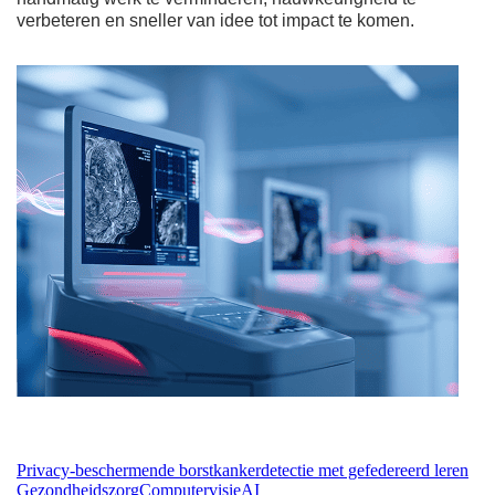
verbeteren en sneller van idee tot impact te komen.
Privacy-beschermende borstkankerdetectie met gefedereerd leren
Gezondheidszorg
Computervisie
AI