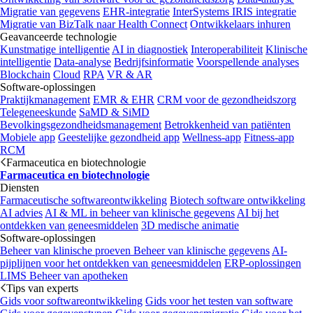
Migratie van gegevens
EHR-integratie
InterSystems IRIS integratie
Migratie van BizTalk naar Health Connect
Ontwikkelaars inhuren
Geavanceerde technologie
Kunstmatige intelligentie
AI in diagnostiek
Interoperabiliteit
Klinische
intelligentie
Data-analyse
Bedrijfsinformatie
Voorspellende analyses
Blockchain
Cloud
RPA
VR & AR
Software-oplossingen
Praktijkmanagement
EMR & EHR
CRM voor de gezondheidszorg
Telegeneeskunde
SaMD & SiMD
Bevolkingsgezondheidsmanagement
Betrokkenheid van patiënten
Mobiele app
Geestelijke gezondheid app
Wellness-app
Fitness-app
RCM
Farmaceutica en biotechnologie
Farmaceutica en biotechnologie
Diensten
Farmaceutische softwareontwikkeling
Biotech software ontwikkeling
AI advies
AI & ML in beheer van klinische gegevens
AI bij het
ontdekken van geneesmiddelen
3D medische animatie
Software-oplossingen
Beheer van klinische proeven
Beheer van klinische gegevens
AI-
pijplijnen voor het ontdekken van geneesmiddelen
ERP-oplossingen
LIMS
Beheer van apotheken
Tips van experts
Gids voor softwareontwikkeling
Gids voor het testen van software