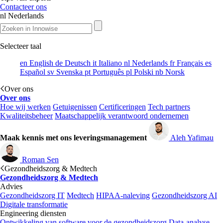
Contacteer ons
nl
Nederlands
Selecteer taal
en
English
de
Deutsch
it
Italiano
nl
Nederlands
fr
Français
es
Español
sv
Svenska
pt
Português
pl
Polski
nb
Norsk
Over ons
Over ons
Hoe wij werken
Getuigenissen
Certificeringen
Tech partners
Kwaliteitsbeheer
Maatschappelijk verantwoord ondernemen
Maak kennis met ons leveringsmanagement
Aleh Yafimau
Roman Sen
Gezondheidszorg & Medtech
Gezondheidszorg & Medtech
Advies
Gezondheidszorg IT
Medtech
HIPAA-naleving
Gezondheidszorg AI
Digitale transformatie
Engineering diensten
Ontwikkeling van software voor de gezondheidszorg
Data-analyse