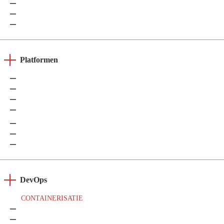
Amazon DynamoDB
MongoDB
Google Cloud Datastore
Platformen
Dynamics 365
Salesforce
Adobe Commerce
SharePoint
ServiceNow
Power BI
SAP
DevOps
CONTAINERISATIE
Docker
Kubernetes