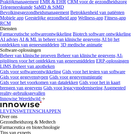
Praktijkmanagement
EMR & EHR
CRM voor de gezondheidszorg
Telegeneeskunde
SaMD & SiMD
Bevolkingsgezondheidsmanagement
Betrokkenheid van patiënten
Mobiele app
Geestelijke gezondheid app
Wellness-app
Fitness-app
RCM
Diensten
Farmaceutische softwareontwikkeling
Biotech software ontwikkeling
AI advies
AI & ML in beheer van klinische gegevens
AI bij het
ontdekken van geneesmiddelen
3D medische animatie
Software-oplossingen
Beheer van klinische proeven
Beheer van klinische gegevens
AI-
pijplijnen voor het ontdekken van geneesmiddelen
ERP-oplossingen
LIMS
Beheer van apotheken
Gids voor softwareontwikkeling
Gids voor het testen van software
Gids voor gegevenstypen
Gids voor gegevensmigratie
Gids voor het voorkomen van datalekken
Gids voor het in kaart
brengen van gegevens
Gids voor legacymodernisering
Augmented
reality-gebruiksgevallen
Innowise Wereldwijd
LEVENSWETENSCHAPPEN
Over ons
Gezondheidszorg & Medtech
Farmaceutica en biotechnologie
Tips van experts