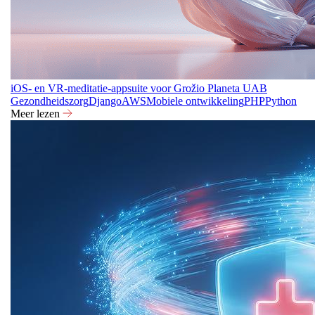
iOS- en VR-meditatie-appsuite voor Grožio Planeta UAB
Gezondheidszorg
Django
AWS
Mobiele ontwikkeling
PHP
Python
Meer lezen