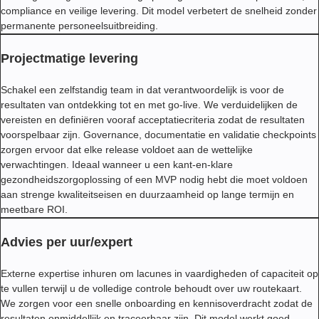
compliance en veilige levering. Dit model verbetert de snelheid zonder
permanente personeelsuitbreiding.
Projectmatige levering
Schakel een zelfstandig team in dat verantwoordelijk is voor de
resultaten van ontdekking tot en met go-live. We verduidelijken de
vereisten en definiëren vooraf acceptatiecriteria zodat de resultaten
voorspelbaar zijn. Governance, documentatie en validatie checkpoints
zorgen ervoor dat elke release voldoet aan de wettelijke
verwachtingen. Ideaal wanneer u een kant-en-klare
gezondheidszorgoplossing of een MVP nodig hebt die moet voldoen
aan strenge kwaliteitseisen en duurzaamheid op lange termijn en
meetbare ROI.
Advies per uur/expert
Externe expertise inhuren om lacunes in vaardigheden of capaciteit op
te vullen terwijl u de volledige controle behoudt over uw routekaart.
We zorgen voor een snelle onboarding en kennisoverdracht zodat de
resultaten onmiddellijk en traceerbaar zijn. Dit model werkt goed