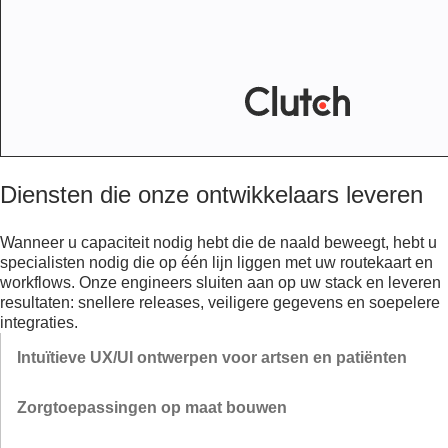
Diensten die onze ontwikkelaars leveren
Wanneer u capaciteit nodig hebt die de naald beweegt, hebt u
specialisten nodig die op één lijn liggen met uw routekaart en
workflows. Onze engineers sluiten aan op uw stack en leveren
resultaten: snellere releases, veiligere gegevens en soepelere
integraties.
Intuïtieve UX/UI ontwerpen voor artsen en patiënten
We creëren toegankelijke, rolspecifieke interfaces die het aantal
Zorgtoepassingen op maat bouwen
klikken verminderen en de volgende acties verduidelijken. We
maken prototypes met eindgebruikers, meten de doorlooptijd van