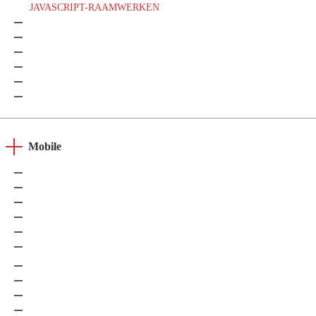
JAVASCRIPT-RAAMWERKEN
Angular
React
Meteor
Vue.js
Next.js
Ember.js
Mobile
iOS
Android
Xamarin
Cordova
PWA
React Native
Flutter
Ionic
Swift
Kotlin