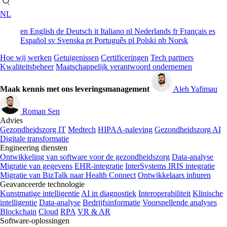
NL
en
English
de
Deutsch
it
Italiano
nl
Nederlands
fr
Français
es
Español
sv
Svenska
pt
Português
pl
Polski
nb
Norsk
Hoe wij werken
Getuigenissen
Certificeringen
Tech partners
Kwaliteitsbeheer
Maatschappelijk verantwoord ondernemen
Maak kennis met ons leveringsmanagement
Aleh Yafimau
Roman Sen
Advies
Gezondheidszorg IT
Medtech
HIPAA-naleving
Gezondheidszorg AI
Digitale transformatie
Engineering diensten
Ontwikkeling van software voor de gezondheidszorg
Data-analyse
Migratie van gegevens
EHR-integratie
InterSystems IRIS integratie
Migratie van BizTalk naar Health Connect
Ontwikkelaars inhuren
Geavanceerde technologie
Kunstmatige intelligentie
AI in diagnostiek
Interoperabiliteit
Klinische
intelligentie
Data-analyse
Bedrijfsinformatie
Voorspellende analyses
Blockchain
Cloud
RPA
VR & AR
Software-oplossingen