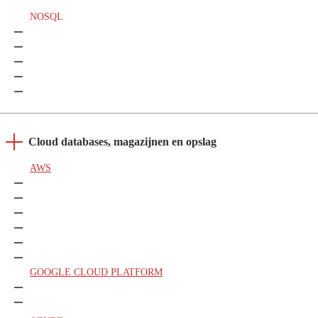
NOSQL
Apache Cassandra
Apache Hive
HBase
Apache NiFi
MongoDB
Cloud databases, magazijnen en opslag
AWS
Amazon S3
Amazon Redshift
Amazon DynamoDB
Amazon DocumentDB
Amazon RDS
AWS Elasticache
GOOGLE CLOUD PLATFORM
Google Cloud SQL
Google Cloud Datastore