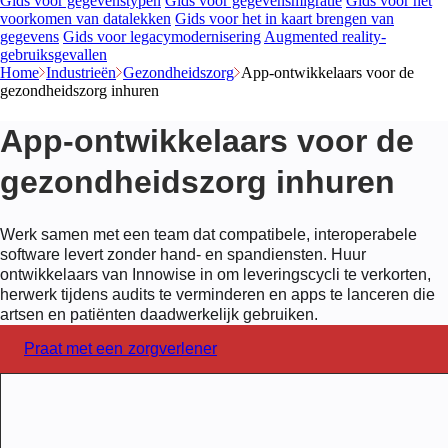
Gids voor gegevenstypen
Gids voor gegevensmigratie
Gids voor het
voorkomen van datalekken
Gids voor het in kaart brengen van
gegevens
Gids voor legacymodernisering
Augmented reality-
gebruiksgevallen
Home
Industrieën
Gezondheidszorg
App-ontwikkelaars voor de
gezondheidszorg inhuren
App-ontwikkelaars voor de
gezondheidszorg inhuren
Werk samen met een team dat compatibele, interoperabele
software levert zonder hand- en spandiensten. Huur
ontwikkelaars van Innowise in om leveringscycli te verkorten,
herwerk tijdens audits te verminderen en apps te lanceren die
artsen en patiënten daadwerkelijk gebruiken.
Praat met een zorgverlener