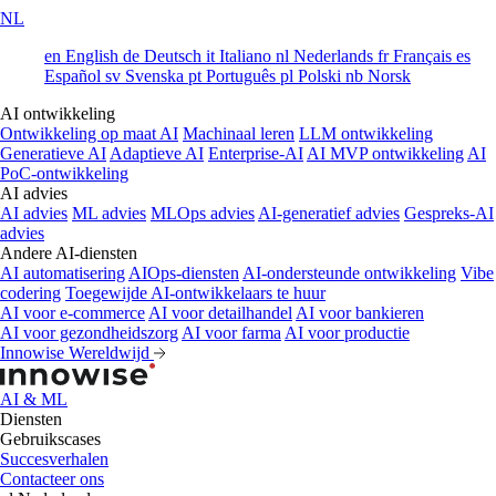
NL
en
English
de
Deutsch
it
Italiano
nl
Nederlands
fr
Français
es
Español
sv
Svenska
pt
Português
pl
Polski
nb
Norsk
AI ontwikkeling
Ontwikkeling op maat AI
Machinaal leren
LLM ontwikkeling
Generatieve AI
Adaptieve AI
Enterprise-AI
AI MVP ontwikkeling
AI
PoC-ontwikkeling
AI advies
AI advies
ML advies
MLOps advies
AI-generatief advies
Gespreks-AI
advies
Andere AI-diensten
AI automatisering
AIOps-diensten
AI-ondersteunde ontwikkeling
Vibe
codering
Toegewijde AI-ontwikkelaars te huur
AI voor e-commerce
AI voor detailhandel
AI voor bankieren
AI voor gezondheidszorg
AI voor farma
AI voor productie
Innowise Wereldwijd
AI & ML
Diensten
Gebruikscases
Succesverhalen
Contacteer ons