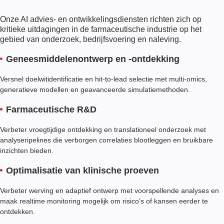
stroomlijnen van rapportagestromen - dit alles vermindert de
Onze AI advies- en ontwikkelingsdiensten richten zich op
handmatige belasting terwijl wordt voldaan aan de normen van
kritieke uitdagingen in de farmaceutische industrie op het
FDA, EMA en GxP.
gebied van onderzoek, bedrijfsvoering en naleving.
Geneesmiddelenontwerp en -ontdekking
Versnel doelwitidentificatie en hit-to-lead selectie met multi-omics,
generatieve modellen en geavanceerde simulatiemethoden.
Farmaceutische R&D
Verbeter vroegtijdige ontdekking en translationeel onderzoek met
analyseripelines die verborgen correlaties blootleggen en bruikbare
inzichten bieden.
Optimalisatie van klinische proeven
Verbeter werving en adaptief ontwerp met voorspellende analyses en
maak realtime monitoring mogelijk om risico's of kansen eerder te
ontdekken.