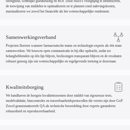
strengheid, wettelijke goedkeuring en ROI. Door risico's vroegtijdig te identificeren,
de toewijzing van middelen te optimaliseren en te plannen rond nalevingskosten,
maximaliseren we zowel het financiële als het wetenschappelijke rendement.
Samenwerkingsverband
Projecten floreren wanneer farmaceutische teams en technologie-experts als één team
samenwerken. We bouwen open communicatie in bij elke opdracht, zodat uw
belanghebbenden op één lijn blijven, beslissingen transparant blijven en de resultaten
robuust genoeg zijn om wetenschappelijke en regelgevende toetsing te doorstaan.
Kwaliteitsborging
We handhaven de hoogste kwaliteitsnormen door middel van rigoureuze tests,
modelvalidatie, biascontroles en traceerbaarheidsprotocollen die vereist zijn door GxP.
Zowel geautomatiseerde QA als technische beoordeling door experts garanderen
robuustheid en reproduceerbaarheid.