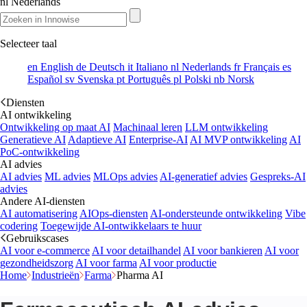
nl
Nederlands
Selecteer taal
en
English
de
Deutsch
it
Italiano
nl
Nederlands
fr
Français
es
Español
sv
Svenska
pt
Português
pl
Polski
nb
Norsk
Diensten
AI ontwikkeling
Ontwikkeling op maat AI
Machinaal leren
LLM ontwikkeling
Generatieve AI
Adaptieve AI
Enterprise-AI
AI MVP ontwikkeling
AI
PoC-ontwikkeling
AI advies
AI advies
ML advies
MLOps advies
AI-generatief advies
Gespreks-AI
advies
Andere AI-diensten
AI automatisering
AIOps-diensten
AI-ondersteunde ontwikkeling
Vibe
codering
Toegewijde AI-ontwikkelaars te huur
Gebruikscases
AI voor e-commerce
AI voor detailhandel
AI voor bankieren
AI voor
gezondheidszorg
AI voor farma
AI voor productie
Home
Industrieën
Farma
Pharma AI