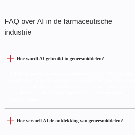
FAQ over AI in de farmaceutische
industrie
Hoe wordt AI gebruikt in geneesmiddelen?
AI helpt de ontdekking van geneesmiddelen te versnellen, klinische studie
optimaliseren, de productie-efficiëntie te verbeteren en complianceproces
versterken. Gebruikscases variëren van virtuele screening van samenstell
en ontdekking van biomarkers tot optimalisatie van rekrutering en
farmacovigilantie.
Hoe versnelt AI de ontdekking van geneesmiddelen?