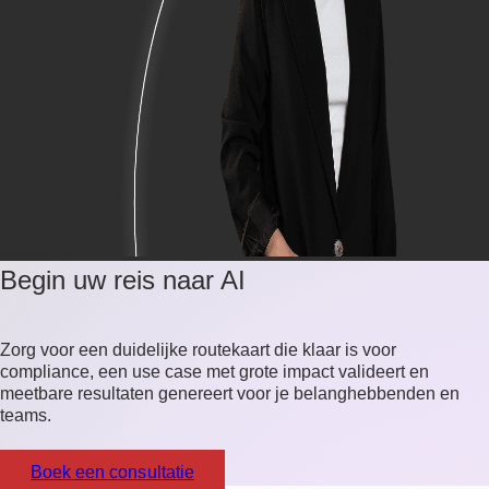
Begin uw reis naar AI
Zorg voor een duidelijke routekaart die klaar is voor
compliance, een use case met grote impact valideert en
meetbare resultaten genereert voor je belanghebbenden en
teams.
Boek een consultatie