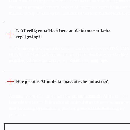
Door multi-omics gegevens te combineren met in silico screening, molecu
docking en generatief ontwerp, verkort AI de ontdekkingscycli van jaren 
maanden terwijl de kans op het identificeren van levensvatbare leads toe
Is AI veilig en voldoet het aan de farmaceutische
regelgeving?
Ja. We ontwerpen systemen die voldoen aan de vereisten van FDA, EMA
HIPAA, GDPR en GxP door middel van dataminimalisatie, verklaarbare
modellen, validatieraamwerken en gedetailleerde audit trails.
Hoe groot is AI in de farmaceutische industrie?
Analisten voorspellen dat de wereldwijde farmaceutische AI markt in de
komende tien jaar in de tientallen miljarden dollars zal groeien, aangedre
door toepassing bij ontdekking, proeven, geneesmiddelenbewaking en
productie.