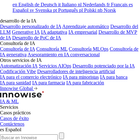
en
English
de
Deutsch
it
Italiano
nl
Nederlands
fr
Français
es
Español
sv
Svenska
pt
Português
pl
Polski
nb
Norsk
desarrollo de la IA
Desarrollo personalizado de IA
Aprendizaje automático
Desarrollo del
LLM
Generative IA
IA adaptativa
IA empresarial
Desarrollo de MVP
de IA
Desarrollo de PoC de IA
Consultoría de IA
Consultoría de IA
Consultoría ML
Consultoría MLOps
Consultoría de
IA generativa
Asesoramiento en IA conversacional
Otros servicios de IA
Automatización IA
Servicios AIOps
Desarrollo potenciado por la IA
Codificación Vibe
Desarrolladores de inteligencia artificial
IA para el comercio electrónico
IA para minoristas
IA para banca
IA para sanidad
IA para farmacia
IA para fabricación
Innowise Global
IA & ML
Servicios
Casos prácticos
Casos de éxito
Contáctenos
es
Español