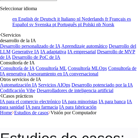
Seleccionar idioma
en
English
de
Deutsch
it
Italiano
nl
Nederlands
fr
Français
es
Español
sv
Svenska
pt
Português
pl
Polski
nb
Norsk
Servicios
desarrollo de la IA
Desarrollo personalizado de IA
Aprendizaje automático
Desarrollo del
LLM
Generative IA
IA adaptativa
IA empresarial
Desarrollo de MVP
de IA
Desarrollo de PoC de IA
Consultoría de IA
Consultoría de IA
Consultoría ML
Consultoría MLOps
Consultoría de
IA generativa
Asesoramiento en IA conversacional
Otros servicios de IA
Automatización IA
Servicios AIOps
Desarrollo potenciado por la IA
Codificación Vibe
Desarrolladores de inteligencia artificial
Casos prácticos
IA para el comercio electrónico
IA para minoristas
IA para banca
IA
para sanidad
IA para farmacia
IA para fabricación
Home
Estudios de casos
Visión por Computador