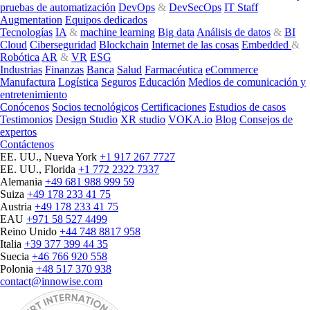
pruebas de automatización
DevOps
&
DevSecOps
IT Staff
Augmentation
Equipos dedicados
Tecnologías
IA
&
machine learning
Big data
Análisis de datos
&
BI
Cloud
Ciberseguridad
Blockchain
Internet de las cosas
Embedded
&
Robótica
AR
&
VR
ESG
Industrias
Finanzas
Banca
Salud
Farmacéutica
eCommerce
Manufactura
Logística
Seguros
Educación
Medios de comunicación y
entretenimiento
Conócenos
Socios tecnológicos
Certificaciones
Estudios de casos
Testimonios
Design Studio
XR studio
VOKA.io
Blog
Consejos de
expertos
Contáctenos
EE. UU., Nueva York
+1 917 267 7727
EE. UU., Florida
+1 772 2322 7337
Alemania
+49 681 988 999 59
Suiza
+49 178 233 41 75
Austria
+49 178 233 41 75
EAU
+971 58 527 4499
Reino Unido
+44 748 8817 958
Italia
+39 377 399 44 35
Suecia
+46 766 920 558
Polonia
+48 517 370 938
contact@innowise.com