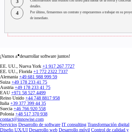
3
Concertaremos una reunión con usted para hablar de la oferta y concretar 
detalles.
4
Por último, firmaremos un contrato y empezaremos a trabajar en su proye
de inmediato.
●
¡Vamos a
desarrollar software juntos!
EE. UU., Nueva York
+1 917 267 7727
EE. UU., Florida
+1 772 2322 7337
Alemania
+49 681 988 999 59
Suiza
+49 178 233 41 75
Austria
+49 178 233 41 75
EAU
+971 58 527 4499
Reino Unido
+44 748 8817 958
Italia
+39 377 399 44 35
Suecia
+46 766 920 558
Polonia
+48 517 370 938
contact@innowise.com
Servicios
Desarrollo de software
IT consulting
Transformación digital
Diseño UX/UI
Desarrollo web
Desarrollo móvil
Control de calidad y