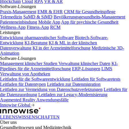
Blockchain
Cloud
RPA
VR & AR
Software-Lösungen
Praxis-Management
EMR & EHR
CRM für Gesundheitspflege
Telemedizin
SaMD & SiMD
Bevölkerungsgesundheits-Management
Patienteneinbindung
Mobile App
App für psychische Gesundheit
Wellness-App
Fitness-App
RCM
Leistungen
Entwicklung pharmazeutischer Software
Biotech-Software-
Entwicklung
KI-Beratung
KI & ML in der klinischen
Datenverwaltung
KI in der Arzneimittelforschung
Medizinische 3D-
Animation
Software-Lösungen
Management klinischer Studien
Verwaltung klinischer Daten
KI-
Pipelines für die Arzneimittelforschung
ERP-Lösungen
LIMS
Verwaltung von Apotheken
Leitfaden für die Softwareentwicklung
Leitfaden für Softwaretests
Leitfaden für Datentypen
Leitfaden zur Datenmigration
Leitfaden zur Vermeidung von Datenschutzverletzungen
Leitfaden für
die Datenzuordnung
Leitfaden zur Legacy-Modernisierung
Augmented Reality Anwendungsfälle
Innowise Global
LEBENSWISSENSCHAFTEN
Über uns
Gesundheitswesen und Medizintechnik