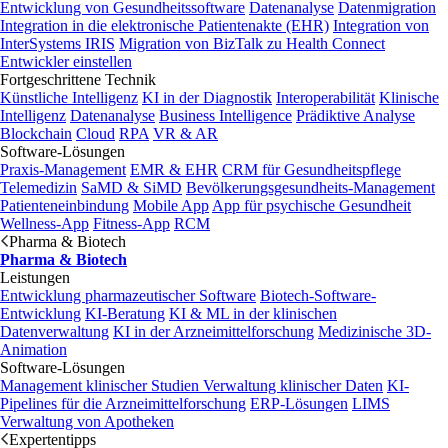
Entwicklung von Gesundheitssoftware
Datenanalyse
Datenmigration
Integration in die elektronische Patientenakte (EHR)
Integration von
InterSystems IRIS
Migration von BizTalk zu Health Connect
Entwickler einstellen
Fortgeschrittene Technik
Künstliche Intelligenz
KI in der Diagnostik
Interoperabilität
Klinische
Intelligenz
Datenanalyse
Business Intelligence
Prädiktive Analyse
Blockchain
Cloud
RPA
VR & AR
Software-Lösungen
Praxis-Management
EMR & EHR
CRM für Gesundheitspflege
Telemedizin
SaMD & SiMD
Bevölkerungsgesundheits-Management
Patienteneinbindung
Mobile App
App für psychische Gesundheit
Wellness-App
Fitness-App
RCM
Pharma & Biotech
Pharma & Biotech
Leistungen
Entwicklung pharmazeutischer Software
Biotech-Software-
Entwicklung
KI-Beratung
KI & ML in der klinischen
Datenverwaltung
KI in der Arzneimittelforschung
Medizinische 3D-
Animation
Software-Lösungen
Management klinischer Studien
Verwaltung klinischer Daten
KI-
Pipelines für die Arzneimittelforschung
ERP-Lösungen
LIMS
Verwaltung von Apotheken
Expertentipps