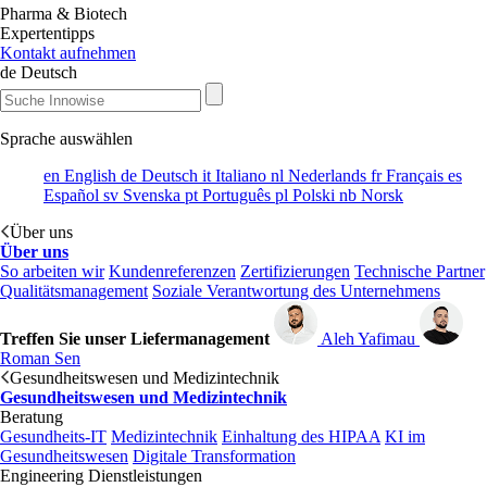
Pharma & Biotech
Expertentipps
Kontakt aufnehmen
de
Deutsch
Sprache auswählen
en
English
de
Deutsch
it
Italiano
nl
Nederlands
fr
Français
es
Español
sv
Svenska
pt
Português
pl
Polski
nb
Norsk
Über uns
Über uns
So arbeiten wir
Kundenreferenzen
Zertifizierungen
Technische Partner
Qualitätsmanagement
Soziale Verantwortung des Unternehmens
Treffen Sie unser Liefermanagement
Aleh Yafimau
Roman Sen
Gesundheitswesen und Medizintechnik
Gesundheitswesen und Medizintechnik
Beratung
Gesundheits-IT
Medizintechnik
Einhaltung des HIPAA
KI im
Gesundheitswesen
Digitale Transformation
Engineering Dienstleistungen