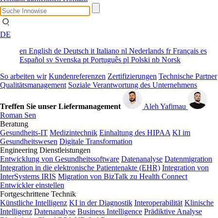
DE
en
English
de
Deutsch
it
Italiano
nl
Nederlands
fr
Français
es
Español
sv
Svenska
pt
Português
pl
Polski
nb
Norsk
So arbeiten wir
Kundenreferenzen
Zertifizierungen
Technische Partner
Qualitätsmanagement
Soziale Verantwortung des Unternehmens
Treffen Sie unser Liefermanagement
Aleh Yafimau
Roman Sen
Beratung
Gesundheits-IT
Medizintechnik
Einhaltung des HIPAA
KI im
Gesundheitswesen
Digitale Transformation
Engineering Dienstleistungen
Entwicklung von Gesundheitssoftware
Datenanalyse
Datenmigration
Integration in die elektronische Patientenakte (EHR)
Integration von
InterSystems IRIS
Migration von BizTalk zu Health Connect
Entwickler einstellen
Fortgeschrittene Technik
Künstliche Intelligenz
KI in der Diagnostik
Interoperabilität
Klinische
Intelligenz
Datenanalyse
Business Intelligence
Prädiktive Analyse