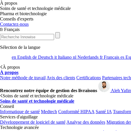
À propos
Soins de santé et technologie médicale
Pharma et biotechnologie
Conseils d'experts
Contactez-nous
fr
Français
Sélection de la langue
en
English
de
Deutsch
it
Italiano
nl
Nederlands
fr
Français
es
Es
À propos
À propos
Notre méthode de travail
Avis des clients
Certifications
Partenaires tec
Rencontrez notre équipe de gestion des livraisons
Aleh Yafi
Soins de santé et technologie médicale
Soins de santé et technologie médicale
Conseil
Informatique de santé
Medtech
Conformité HIPAA
Santé IA
Transform
Services d'aiguillage
Développement de logiciel de santé
Analyse des données
Migration de
Technologie avancée