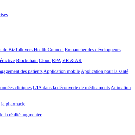
rises
n de BizTalk vers Health Connect
Embaucher des développeurs
édictive
Blockchain
Cloud
RPA
VR & AR
gagement des patients
Application mobile
Application pour la santé
onnées cliniques
L'IA dans la découverte de médicaments
Animation
 la pharmacie
 de la réalité augmentée