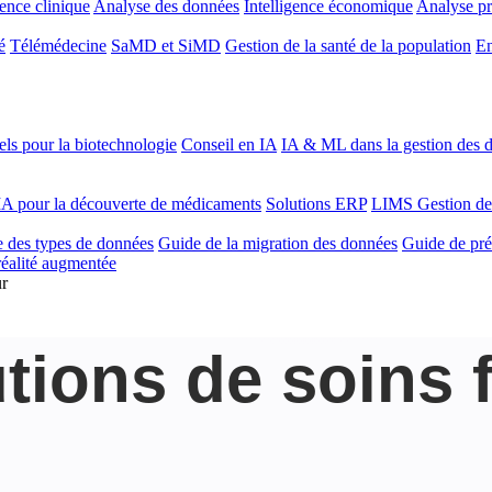
gence clinique
Analyse des données
Intelligence économique
Analyse pr
é
Télémédecine
SaMD et SiMD
Gestion de la santé de la population
En
ls pour la biotechnologie
Conseil en IA
IA & ML dans la gestion des d
'IA pour la découverte de médicaments
Solutions ERP
LIMS
Gestion de
 des types de données
Guide de la migration des données
Guide de pré
 réalité augmentée
ur
utions de soins 