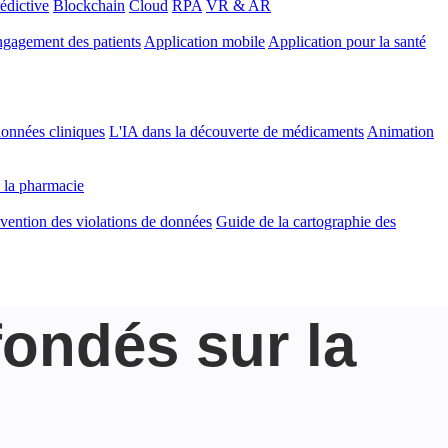
édictive
Blockchain
Cloud
RPA
VR & AR
gagement des patients
Application mobile
Application pour la santé
onnées cliniques
L'IA dans la découverte de médicaments
Animation
 la pharmacie
vention des violations de données
Guide de la cartographie des
fondés sur la