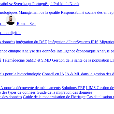
pañol
sv
Svenska
pt
Português
pl
Polski
nb
Norsk
hnologiques
Management de la qualité
Responsabilité sociale des entrep
mau
Roman Sen
ation digitale
s données
intégration du DSE
Intégration d'InterSystems IRIS
Migratio
gence clinique
Analyse des données
Intelligence économique
Analyse pr
é
Télémédecine
SaMD et SiMD
Gestion de la santé de la population
En
ls pour la biotechnologie
Conseil en IA
IA & ML dans la gestion des d
'IA pour la découverte de médicaments
Solutions ERP
LIMS
Gestion de
 des types de données
Guide de la migration des données
ie des données
Guide de la modernisation de l'héritage
Cas d'utilisation