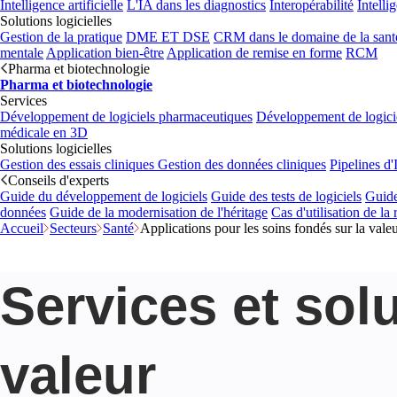
Intelligence artificielle
L'IA dans les diagnostics
Interopérabilité
Intelli
Solutions logicielles
Gestion de la pratique
DME ET DSE
CRM dans le domaine de la sant
mentale
Application bien-être
Application de remise en forme
RCM
Pharma et biotechnologie
Pharma et biotechnologie
Services
Développement de logiciels pharmaceutiques
Développement de logicie
médicale en 3D
Solutions logicielles
Gestion des essais cliniques
Gestion des données cliniques
Pipelines d
Conseils d'experts
Guide du développement de logiciels
Guide des tests de logiciels
Guide
données
Guide de la modernisation de l'héritage
Cas d'utilisation de la
Accueil
Secteurs
Santé
Applications pour les soins fondés sur la vale
Services et sol
valeur