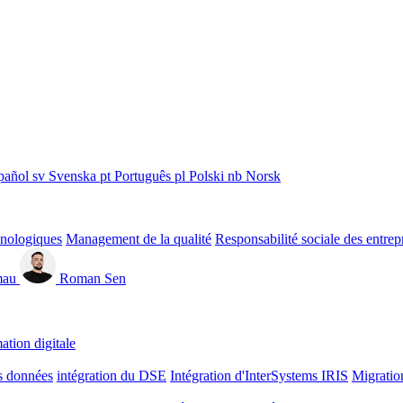
pañol
sv
Svenska
pt
Português
pl
Polski
nb
Norsk
hnologiques
Management de la qualité
Responsabilité sociale des entrep
mau
Roman Sen
ation digitale
s données
intégration du DSE
Intégration d'InterSystems IRIS
Migratio