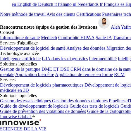
en
English
de
Deutsch
it
Italiano
nl
Nederlands
fr
Français
es
Es
Notre méthode de travail
Avis des clients
Certifications
Partenaires tec
Rencontrez notre équipe de gestion des livraisons
Aleh Yafi
Conseil
Informatique de santé
Medtech
Conformité HIPAA
Santé IA
Transform
Services d'aiguillage
Développement de logiciel de santé
Analyse des données
Migration de
Technologie avancée
Intelligence artificielle
L'IA dans les diagnostics
Interopérabilité
Intelli
Solutions logicielles
Gestion de la pratique
DME ET DSE
CRM dans le domaine de la sant
mentale
Application bien-être
Application de remise en forme
RCM
Services
Développement de logiciels pharmaceutiques
Développement de logicie
médicale en 3D
Solutions logicielles
Gestion des essais cliniques
Gestion des données cliniques
Pipelines d
Guide du développement de logiciels
Guide des tests de logiciels
Guide
Guide de prévention des violations de données
Guide de la cartograph
Innowise Global
SCIENCES DE LA VIE