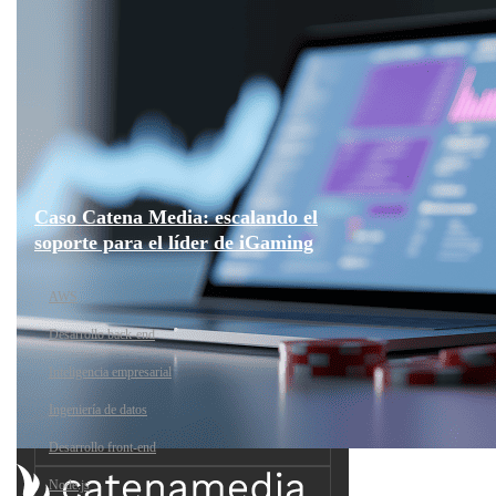
Caso Catena Media: escalando el
soporte para el líder de iGaming
AWS
Desarrollo back-end
Inteligencia empresarial
Ingeniería de datos
Desarrollo front-end
Node.js