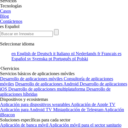
Servicios
Tecnologías
Casos
Blog
Contáctenos
es
Español
Seleccionar idioma
en
English
de
Deutsch
it
Italiano
nl
Nederlands
fr
Français
es
Español
sv
Svenska
pt
Português
pl
Polski
Servicios
Servicios básicos de aplicaciones móviles
Desarrollo de aplicaciones móviles
Consultoría de aplicaciones
móviles
Desarrollo de aplicaciones Android
Desarrollo de aplicaciones
iOS
Desarrollo de aplicaciones multiplataforma
Desarrollo de
aplicaciones híbridas
Dispositivos y ecosistemas
Aplicación para dispositivos wearables
Aplicación de Apple TV
Aplicación para Android TV
Miniaplicación de Telegram
Aplicación
iBeacon
Soluciones específicas para cada sector
Aplicación de banca móvil
Aplicación móvil para el sector sanitario