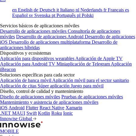
en
English
de
Deutsch
it
Italiano
nl
Nederlands
fr
Français
es
Español
sv
Svenska
pt
Português
pl
Polski
Servicios básicos de aplicaciones móviles
Desarrollo de aplicaciones móviles
Consultoría de aplicaciones
móviles
Desarrollo de aplicaciones Android
Desarrollo de aplicaciones
iOS
Desarrollo de aplicaciones multiplataforma
Desarrollo de
aplicaciones híbridas
Dispositivos y ecosistemas
Aplicación para dispositivos wearables
Aplicación de Apple TV
Aplicación para Android TV
Miniaplicación de Telegram
Aplicación
iBeacon
Soluciones específicas para cada sector
Aplicación de banca móvil
Aplicación móvil para el sector sanitario
Aplicación de citas
Súper aplicación
Juego para móvil
Diseño, control de calidad y mantenimiento
Diseño de aplicaciones móviles
Pruebas de aplicaciones móviles
Mantenimiento y asistencia de aplicaciones móviles
iOS
Android
Flutter
React Native
Xamarin
.NET MAUI
Swift
Kotlin
Roku
Ionic
Innowise Global
MOBILE