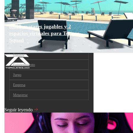
8.888 avatares jugables y 2
espacios virtuales para Torque
Squad
Gaming
Entretenimiento
Juego
Empresa
Metaverse
Seguir leyendo