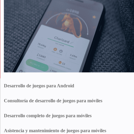
Desarrollo de juegos para Android
Nuestra empresa de desarrollo de aplicaciones de juegos para Android crea
títulos que brillan en cualquier dispositivo. El escalado inteligente de
Consultoría de desarrollo de juegos para móviles
recursos, los servicios Play y mucho más impulsan cargas rápidas,
Nuestros estrategas trazan pilas tecnológicas, bucles de monetización y
imágenes nítidas y una estabilidad sólida como una roca.
trucos de crecimiento que se adaptan a su visión. Reduzca riesgos, recorte
Desarrollo completo de juegos para móviles
gastos y láncese con una hoja de ruta basada en datos de mercado, no en
Nos encargamos de todas las fases, desde los bocetos hasta las operaciones
conjeturas.
en directo. Los equipos de arte, ingeniería, control de calidad y
Asistencia y mantenimiento de juegos para móviles