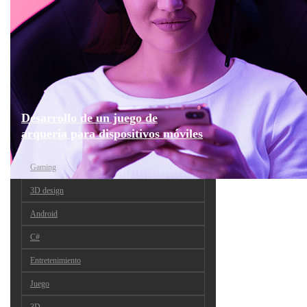
Desarrollo de un juego de
arquería para dispositivos móviles
Gaming
3D design
Android
C#
Entretenimiento
Juego
3D