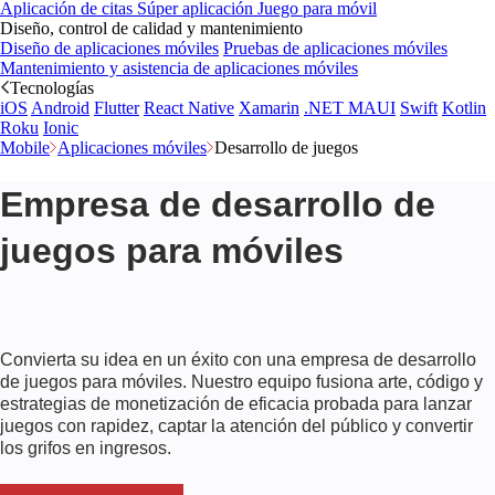
Aplicación de citas
Súper aplicación
Juego para móvil
Diseño, control de calidad y mantenimiento
Diseño de aplicaciones móviles
Pruebas de aplicaciones móviles
Mantenimiento y asistencia de aplicaciones móviles
Tecnologías
iOS
Android
Flutter
React Native
Xamarin
.NET MAUI
Swift
Kotlin
Roku
Ionic
Mobile
Aplicaciones móviles
Desarrollo de juegos
Empresa de desarrollo de
juegos para móviles
Convierta su idea en un éxito con una empresa de desarrollo
de juegos para móviles. Nuestro equipo fusiona arte, código y
estrategias de monetización de eficacia probada para lanzar
juegos con rapidez, captar la atención del público y convertir
los grifos en ingresos.