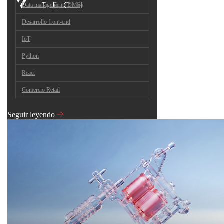
Data management (DMS)
Desarrollo front-end
IoT
Python
React
Comercio Retail
Seguir leyendo