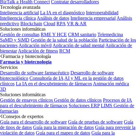
BizTalk a Health Connect
Contratar desarrolladores
Tecnología avanzada
Inteligencia artificial
La IA en el diagnóstico
Interoperabilidad
Inteligencia clínica
Análisis de datos
Inteligencia empresarial
Análisis
predictivo
Blockchain
Cloud
RPA
VR & AR
Soluciones informáticas
Gestión de consultas
RME Y HCE
CRM sanitario
Telemedicina
SaMD y SiMD
Gestión de la salud de la población
Participación de los
pacientes
Aplicación móvil
Aplicación de salud mental
Aplicación de
bienestar
Aplicación de fitness
RCM
Farmacia y biotecnología
Farmacia y biotecnología
Servicios
Desarrollo de software farmacéutico
Desarrollo de software
biotecnológico
Consultoría de IA
AI y ML en la gestión de datos
clínicos
La IA en el descubrimiento de fármacos
Animación médica
3D
Soluciones informáticas
Gestión de ensayos clínicos
Gestión de datos clínicos
Procesos de IA
para el descubrimiento de fármacos
Soluciones ERP
LIMS
Gestión de
farmacias
Consejos de expertos
Guía para el desarrollo de software
Guía de pruebas de software
Guía
de tipos de datos
Guía para la migración de datos
Guía para prevenir la
violación de datos
Guía para el mapeo de datos
Guía para la