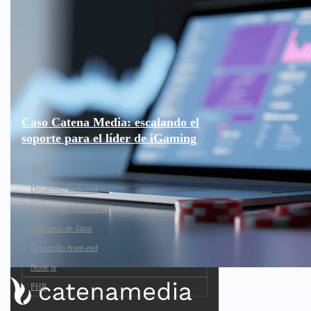
Caso Catena Media: escalando el
soporte para el líder de iGaming
AWS
Desarrollo back-end
Inteligencia empresarial
Ingeniería de datos
Desarrollo front-end
Node.js
PHP