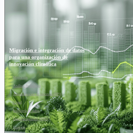
Migración e integración de datos
para una organización de
innovación climática
Migración
Análisis de negocio
Automatización de procesos (BPA)
Cloud
Ingeniería de datos
Data management (DMS)
Ecología