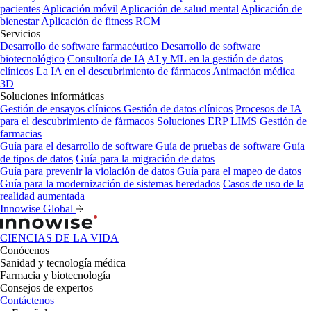
pacientes
Aplicación móvil
Aplicación de salud mental
Aplicación de
bienestar
Aplicación de fitness
RCM
Servicios
Desarrollo de software farmacéutico
Desarrollo de software
biotecnológico
Consultoría de IA
AI y ML en la gestión de datos
clínicos
La IA en el descubrimiento de fármacos
Animación médica
3D
Soluciones informáticas
Gestión de ensayos clínicos
Gestión de datos clínicos
Procesos de IA
para el descubrimiento de fármacos
Soluciones ERP
LIMS
Gestión de
farmacias
Guía para el desarrollo de software
Guía de pruebas de software
Guía
de tipos de datos
Guía para la migración de datos
Guía para prevenir la violación de datos
Guía para el mapeo de datos
Guía para la modernización de sistemas heredados
Casos de uso de la
realidad aumentada
Innowise Global
CIENCIAS DE LA VIDA
Conócenos
Sanidad y tecnología médica
Farmacia y biotecnología
Consejos de expertos
Contáctenos