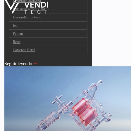
Desarrollo back-end
Data management (DMS)
Desarrollo front-end
IoT
Python
React
Comercio Retail
Seguir leyendo