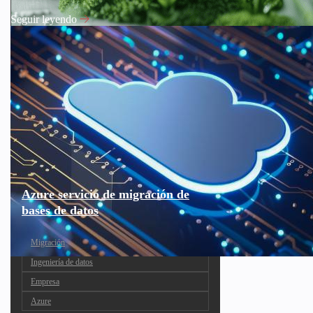
Seguir leyendo
Azure servicio de migración de
bases de datos
Migración
Ingeniería de datos
Empresa
Azure