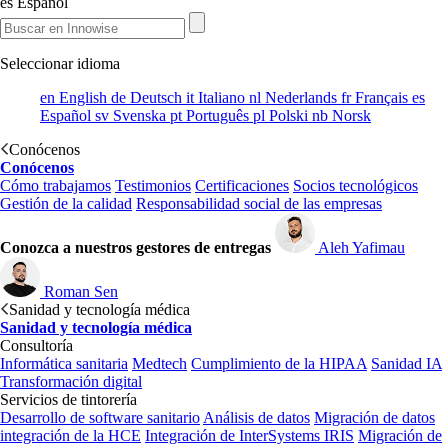
es
Español
Seleccionar idioma
en
English
de
Deutsch
it
Italiano
nl
Nederlands
fr
Français
es
Español
sv
Svenska
pt
Português
pl
Polski
nb
Norsk
Conócenos
Conócenos
Cómo trabajamos
Testimonios
Certificaciones
Socios tecnológicos
Gestión de la calidad
Responsabilidad social de las empresas
Conozca a nuestros gestores de entregas
Aleh Yafimau
Roman Sen
Sanidad y tecnología médica
Sanidad y tecnología médica
Consultoría
Informática sanitaria
Medtech
Cumplimiento de la HIPAA
Sanidad IA
Transformación digital
Servicios de tintorería
Desarrollo de software sanitario
Análisis de datos
Migración de datos
integración de la HCE
Integración de InterSystems IRIS
Migración de