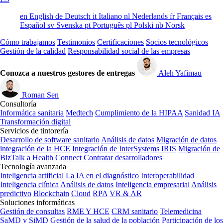
en
English
de
Deutsch
it
Italiano
nl
Nederlands
fr
Français
es
Español
sv
Svenska
pt
Português
pl
Polski
nb
Norsk
Cómo trabajamos
Testimonios
Certificaciones
Socios tecnológicos
Gestión de la calidad
Responsabilidad social de las empresas
Conozca a nuestros gestores de entregas
Aleh Yafimau
Roman Sen
Consultoría
Informática sanitaria
Medtech
Cumplimiento de la HIPAA
Sanidad IA
Transformación digital
Servicios de tintorería
Desarrollo de software sanitario
Análisis de datos
Migración de datos
integración de la HCE
Integración de InterSystems IRIS
Migración de
BizTalk a Health Connect
Contratar desarrolladores
Tecnología avanzada
Inteligencia artificial
La IA en el diagnóstico
Interoperabilidad
Inteligencia clínica
Análisis de datos
Inteligencia empresarial
Análisis
predictivo
Blockchain
Cloud
RPA
VR & AR
Soluciones informáticas
Gestión de consultas
RME Y HCE
CRM sanitario
Telemedicina
SaMD y SiMD
Gestión de la salud de la población
Participación de los