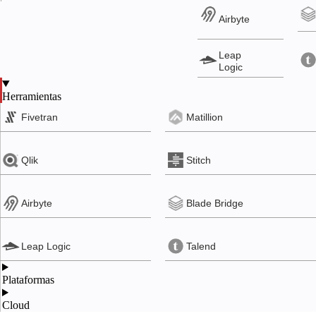
Airbyte
Leap
Logic
Herramientas
Snowflake
Azure
Fivetran
Matillion
Google
Qlik
Stitch
Cloud
Airbyte
Blade Bridge
Leap Logic
Talend
Plataformas
Cloud