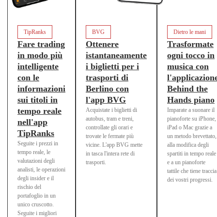
TipRanks
BVG
Dietro le mani
Fare trading
Ottenere
Trasformate
in modo più
istantaneamente
ogni tocco in
intelligente
i biglietti per i
musica con
con le
trasporti di
l'applicazion
informazioni
Berlino con
Behind the
sui titoli in
l'app BVG
Hands piano
tempo reale
Acquistate i biglietti di
Imparate a suonare il
autobus, tram e treni,
pianoforte su iPhone,
nell'app
controllate gli orari e
iPad o Mac grazie a
TipRanks
trovate le fermate più
un metodo brevettato,
Seguite i prezzi in
vicine. L'app BVG mette
alla modifica degli
tempo reale, le
in tasca l'intera rete di
spartiti in tempo reale
valutazioni degli
trasporti.
e a un pianoforte
analisti, le operazioni
tattile che tiene traccia
degli insider e il
dei vostri progressi.
rischio del
portafoglio in un
unico cruscotto.
Seguite i migliori