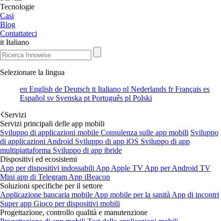
Tecnologie
Casi
Blog
Contattateci
it
Italiano
Selezionare la lingua
en
English
de
Deutsch
it
Italiano
nl
Nederlands
fr
Français
es
Español
sv
Svenska
pt
Português
pl
Polski
Servizi
Servizi principali delle app mobili
Sviluppo di applicazioni mobile
Consulenza sulle app mobili
Sviluppo
di applicazioni Android
Sviluppo di app iOS
Sviluppo di app
multipiattaforma
Sviluppo di app ibride
Dispositivi ed ecosistemi
App per dispositivi indossabili
App Apple TV
App per Android TV
Mini app di Telegram
App iBeacon
Soluzioni specifiche per il settore
Applicazione bancaria mobile
App mobile per la sanità
App di incontri
Super app
Gioco per dispositivi mobili
Progettazione, controllo qualità e manutenzione