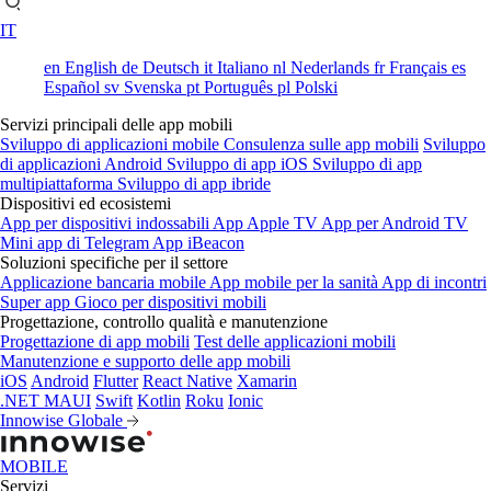
IT
en
English
de
Deutsch
it
Italiano
nl
Nederlands
fr
Français
es
Español
sv
Svenska
pt
Português
pl
Polski
Servizi principali delle app mobili
Sviluppo di applicazioni mobile
Consulenza sulle app mobili
Sviluppo
di applicazioni Android
Sviluppo di app iOS
Sviluppo di app
multipiattaforma
Sviluppo di app ibride
Dispositivi ed ecosistemi
App per dispositivi indossabili
App Apple TV
App per Android TV
Mini app di Telegram
App iBeacon
Soluzioni specifiche per il settore
Applicazione bancaria mobile
App mobile per la sanità
App di incontri
Super app
Gioco per dispositivi mobili
Progettazione, controllo qualità e manutenzione
Progettazione di app mobili
Test delle applicazioni mobili
Manutenzione e supporto delle app mobili
iOS
Android
Flutter
React Native
Xamarin
.NET MAUI
Swift
Kotlin
Roku
Ionic
Innowise Globale
MOBILE
Servizi