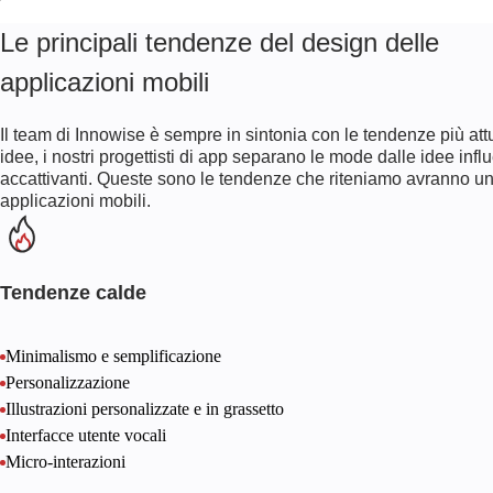
l'identità del marchio, a creare un'immagine positiva e a lasciare
Se la vostra UI/UX è progettata tenendo conto delle best practice, il
Le principali tendenze del design delle
una buona impressione.
vostro prodotto sarà favorito su Google Play o App Store. Il nostro
team è qui per realizzare progetti che renderanno la vostra
applicazioni mobili
applicazione più visibile ai nuovi utenti.
Il team di Innowise è sempre in sintonia con le tendenze più att
idee, i nostri progettisti di app separano le mode dalle idee infl
accattivanti. Queste sono le tendenze che riteniamo avranno un 
applicazioni mobili.
Tendenze calde
Minimalismo e semplificazione
Personalizzazione
Illustrazioni personalizzate e in grassetto
Interfacce utente vocali
Micro-interazioni