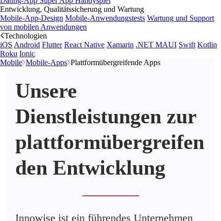
Dating-App
Super App
Handyspiel
Entwicklung, Qualitätssicherung und Wartung
Mobile-App-Design
Mobile-Anwendungstests
Wartung und Support
von mobilen Anwendungen
Technologien
iOS
Android
Flutter
React Native
Xamarin
.NET MAUI
Swift
Kotlin
Roku
Ionic
Mobile
Mobile-Apps
Plattformübergreifende Apps
Unsere
Dienstleistungen zur
plattformübergreifen
den Entwicklung
Innowise ist ein führendes Unternehmen