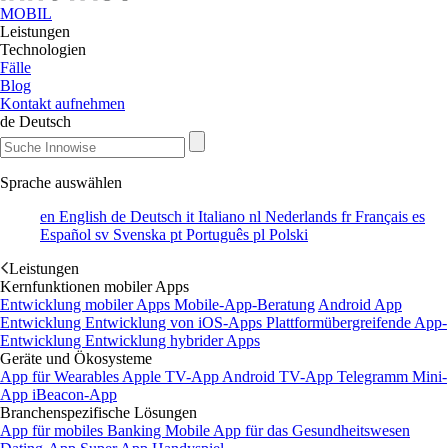
MOBIL
Leistungen
Technologien
Fälle
Blog
Kontakt aufnehmen
de
Deutsch
Sprache auswählen
en
English
de
Deutsch
it
Italiano
nl
Nederlands
fr
Français
es
Español
sv
Svenska
pt
Português
pl
Polski
Leistungen
Kernfunktionen mobiler Apps
Entwicklung mobiler Apps
Mobile-App-Beratung
Android App
Entwicklung
Entwicklung von iOS-Apps
Plattformübergreifende App-
Entwicklung
Entwicklung hybrider Apps
Geräte und Ökosysteme
App für Wearables
Apple TV-App
Android TV-App
Telegramm Mini-
App
iBeacon-App
Branchenspezifische Lösungen
App für mobiles Banking
Mobile App für das Gesundheitswesen