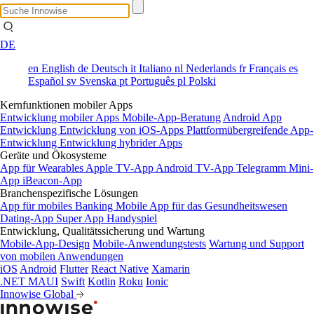
DE
en
English
de
Deutsch
it
Italiano
nl
Nederlands
fr
Français
es
Español
sv
Svenska
pt
Português
pl
Polski
Kernfunktionen mobiler Apps
Entwicklung mobiler Apps
Mobile-App-Beratung
Android App
Entwicklung
Entwicklung von iOS-Apps
Plattformübergreifende App-
Entwicklung
Entwicklung hybrider Apps
Geräte und Ökosysteme
App für Wearables
Apple TV-App
Android TV-App
Telegramm Mini-
App
iBeacon-App
Branchenspezifische Lösungen
App für mobiles Banking
Mobile App für das Gesundheitswesen
Dating-App
Super App
Handyspiel
Entwicklung, Qualitätssicherung und Wartung
Mobile-App-Design
Mobile-Anwendungstests
Wartung und Support
von mobilen Anwendungen
iOS
Android
Flutter
React Native
Xamarin
.NET MAUI
Swift
Kotlin
Roku
Ionic
Innowise Global