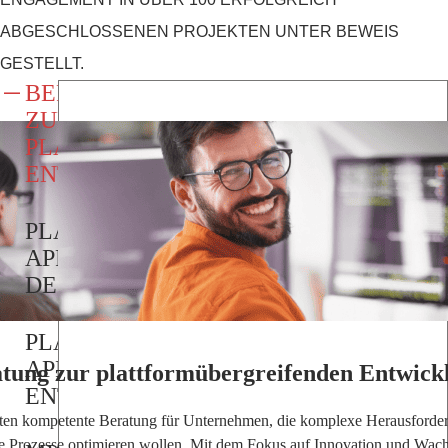
ABGESCHLOSSENEN PROJEKTEN UNTER BEWEIS
GESTELLT.
BERATUNG
ZUR
PLATTFORMÜBERGREIFENDEN
ENTWICKLUNG
PLATTFORMÜBERGREIFENDES
APP-
DESIGN
PLATTFORMÜBERGREIFENDE
APP-
tung zur plattformübergreifenden Entwick
ENTWICKLUNG
eten kompetente Beratung für Unternehmen, die komplexe Herausforde
re Prozesse optimieren wollen. Mit dem Fokus auf Innovation und Wac